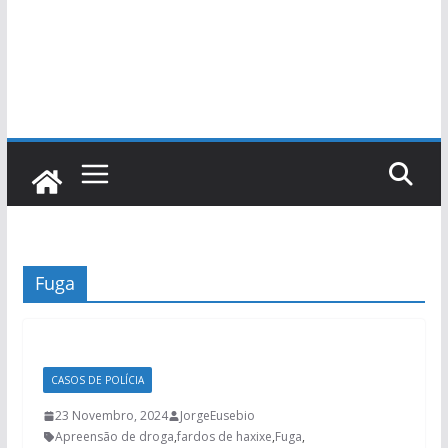
Fuga
CASOS DE POLÍCIA
23 Novembro, 2024
JorgeEusebio
Apreensão de droga
,
fardos de haxixe
,
Fuga
,