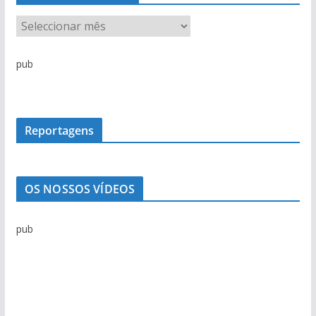
A
r
q
pub
u
i
v
o
Reportagens
d
e
n
OS NOSSOS VÍDEOS
o
t
pub
í
c
i
a
s