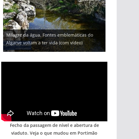
Projeto milionário: investimento de 108
Milagre da água. Fontes emblemáticas do
Foto do dia: uma cidade algarvia que cresceu
Tapas do mar a 3 euros cada. Nova rota
Tempestades roubam areia de praias e põem
milhões de euros na construção de dois
Algarve voltam a ter vida (com vídeo)
entre redes e fábricas
gastronómica nasce no Algarve
arribas em risco no Algarve (com vídeo)
hotéis (com vídeo)
Fecho da passagem de nível e abertura de
viaduto. Veja o que mudou em Portimão