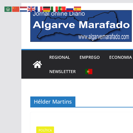
Skip
to
content
REGIONAL
EMPREGO
ECONOMIA
NEWSLETTER
Hélder Martins
POLÍTICA