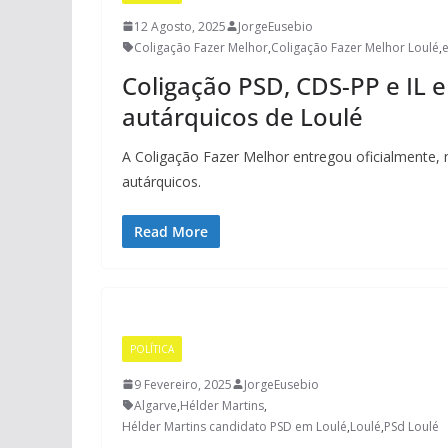
12 Agosto, 2025
JorgeEusebio
Coligação Fazer Melhor
,
Coligação Fazer Melhor Loulé
,
e
Coligação PSD, CDS-PP e IL 
autárquicos de Loulé
A Coligação Fazer Melhor entregou oficialmente, n
autárquicos.
Read More
POLÍTICA
9 Fevereiro, 2025
JorgeEusebio
Algarve
,
Hélder Martins
,
Hélder Martins candidato PSD em Loulé
,
Loulé
,
PSd Loulé