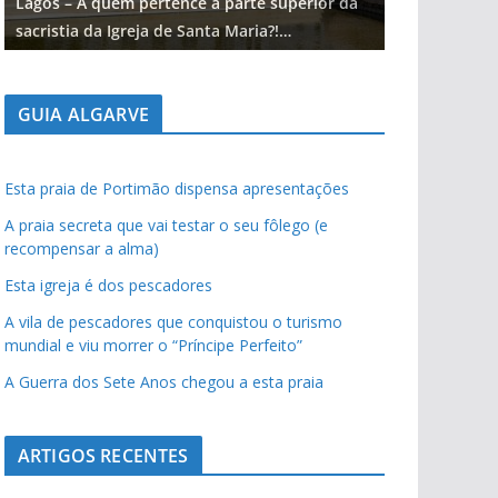
Lagos – A quem pertence a parte superior da
Lagos – A qu
sacristia da Igreja de Santa Maria?!…
sacristia da 
GUIA ALGARVE
Esta praia de Portimão dispensa apresentações
A praia secreta que vai testar o seu fôlego (e
recompensar a alma)
Esta igreja é dos pescadores
A vila de pescadores que conquistou o turismo
mundial e viu morrer o “Príncipe Perfeito”
A Guerra dos Sete Anos chegou a esta praia
ARTIGOS RECENTES