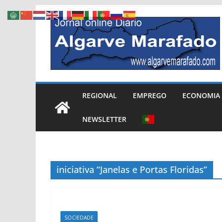
Skip
to
content
REGIONAL
EMPREGO
ECONOMIA
NEWSLETTER
iniciativa “Janelas e Portas Floridas”
SOCIEDADE