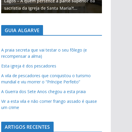
Lagos – A quem pertence a parte superior da
Lagos – A qu
sacristia da Igreja de Santa Maria?!…
sacristia da 
GUIA ALGARVE
A praia secreta que vai testar o seu fôlego (e
recompensar a alma)
Esta igreja é dos pescadores
A vila de pescadores que conquistou o turismo
mundial e viu morrer o “Príncipe Perfeito”
A Guerra dos Sete Anos chegou a esta praia
Vir a esta vila e não comer frango assado é quase
um crime
ARTIGOS RECENTES