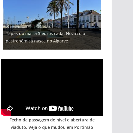
Projeto milionário: investimento de 108
Tapas do mar a 3 euros cada. Nova rota
Foto do dia: uma cidade algarvia que cresceu
Tempestades roubam areia de praias e põem
milhões de euros na construção de dois
Milagre da água. Fontes emblemáticas do
gastronómica nasce no Algarve
entre redes e fábricas
arribas em risco no Algarve (com vídeo)
hotéis (com vídeo)
Algarve voltam a ter vida (com vídeo)
Fecho da passagem de nível e abertura de
viaduto. Veja o que mudou em Portimão