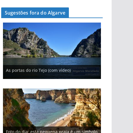
Sugestões fora do Algarve
A aldeia mais portuguesa de Portugal (com
As portas do rio Tejo (com vídeo)
A piscina natural com cascata
vídeo)
Foto do dia: a terra algarvia que se abre como
Foto do dia: a praia algarvia que respira
Foto do dia: esta igreja algarvia já teve a torre
Foto do dia: o Algarve tem mais de 200 km de
janela para a Ria Formosa
natureza
destruída por um raio
costa e tanto por descobrir
Foto do dia: esta pequena praia é um símbolo
Foto do dia: a aldeia do interior do Algarve