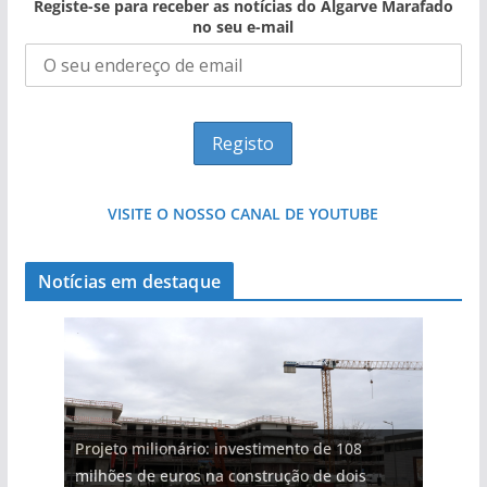
Registe-se para receber as notícias do Algarve Marafado
no seu e-mail
VISITE O NOSSO CANAL DE YOUTUBE
Notícias em destaque
Projeto milionário: investimento de 108
milhões de euros na construção de dois
Foto do dia: uma cidade algarvia que cresceu
Milagre da água. Fontes emblemáticas do
Tapas do mar a 3 euros cada. Nova rota
Tempestades roubam areia de praias e põem