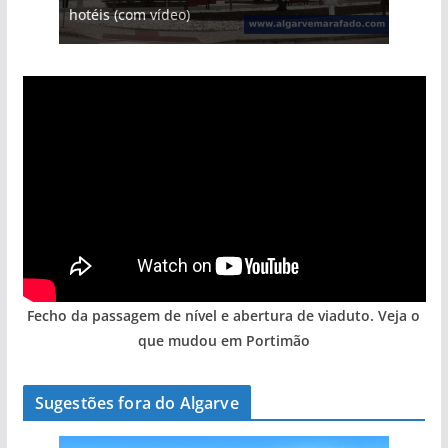
hotéis (com vídeo)
entre redes e fábricas
Algarve voltam a ter vida (com vídeo)
gastronómica nasce no Algarve
arribas em risco no Algarve (com vídeo)
Fecho da passagem de nível e abertura de viaduto. Veja o
que mudou em Portimão
Sugestões fora do Algarve