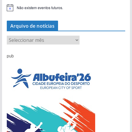
Não existem eventos futuros.
A
v
i
s
Arquivo de notícias
o
A
r
q
pub
u
i
v
o
d
e
n
o
t
í