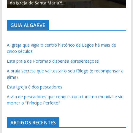
da Igreja de Santa Maria?!…
d
GUIA ALGARVE
A igreja que vigia o centro histórico de Lagos há mais de
cinco séculos
Esta praia de Portimão dispensa apresentações
A praia secreta que vai testar o seu fôlego (e recompensar a
alma)
Esta igreja é dos pescadores
A vila de pescadores que conquistou o turismo mundial e viu
morrer o “Príncipe Perfeito”
ARTIGOS RECENTES