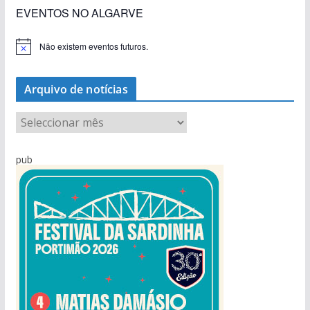
EVENTOS NO ALGARVE
Não existem eventos futuros.
A
v
i
s
Arquivo de notícias
o
A
r
q
pub
u
i
v
o
d
e
n
o