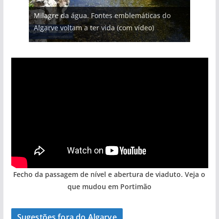
Projeto milionário: investimento de 108
Milagre da água. Fontes emblemáticas do
Foto do dia: uma cidade algarvia que cresceu
Tapas do mar a 3 euros cada. Nova rota
milhões de euros na construção de dois
Tempestades roubam areia de praias e põem
Algarve voltam a ter vida (com vídeo)
entre redes e fábricas
gastronómica nasce no Algarve
hotéis (com vídeo)
arribas em risco no Algarve (com vídeo)
Fecho da passagem de nível e abertura de viaduto. Veja o
que mudou em Portimão
Sugestões fora do Algarve