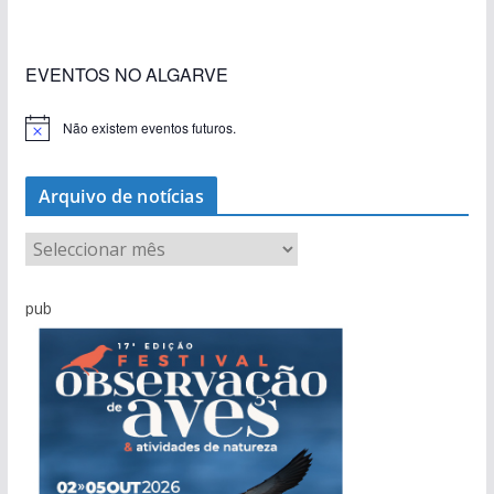
EVENTOS NO ALGARVE
Não existem eventos futuros.
A
v
i
s
Arquivo de notícias
o
A
r
q
pub
u
i
v
o
d
e
n