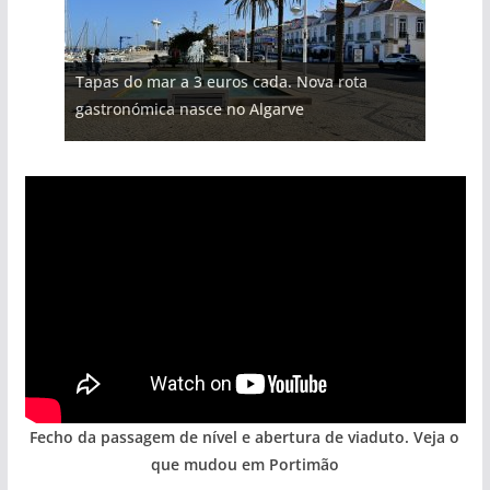
Projeto milionário: investimento de 108
Tapas do mar a 3 euros cada. Nova rota
Milagre da água. Fontes emblemáticas do
milhões de euros na construção de dois
Foto do dia: uma cidade algarvia que cresceu
Tempestades roubam areia de praias e põem
gastronómica nasce no Algarve
Algarve voltam a ter vida (com vídeo)
hotéis (com vídeo)
entre redes e fábricas
arribas em risco no Algarve (com vídeo)
Fecho da passagem de nível e abertura de viaduto. Veja o
que mudou em Portimão