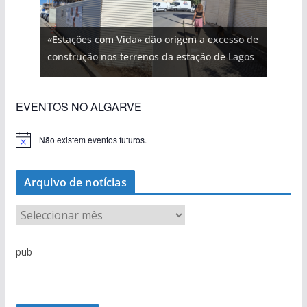
«Estações com Vida» dão origem a excesso de
construção nos terrenos da estação de Lagos
EVENTOS NO ALGARVE
Não existem eventos futuros.
A
v
i
s
Arquivo de notícias
o
A
r
q
pub
u
i
v