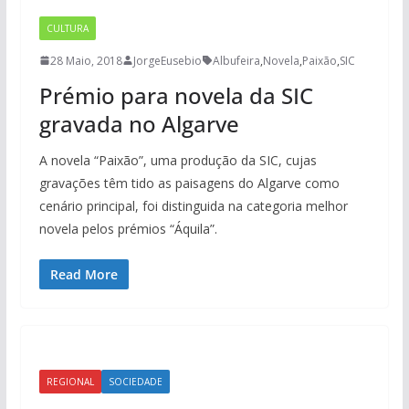
CULTURA
28 Maio, 2018
JorgeEusebio
Albufeira
,
Novela
,
Paixão
,
SIC
Prémio para novela da SIC
gravada no Algarve
A novela “Paixão”, uma produção da SIC, cujas
gravações têm tido as paisagens do Algarve como
cenário principal, foi distinguida na categoria melhor
novela pelos prémios “Áquila”.
Read More
REGIONAL
SOCIEDADE