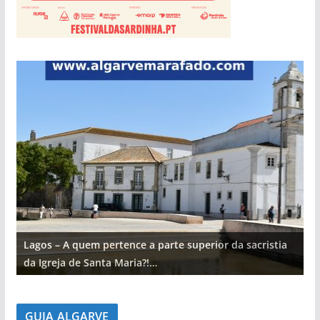
Lagos – A quem pertence a parte superior da sacristia
L
da Igreja de Santa Maria?!…
d
GUIA ALGARVE