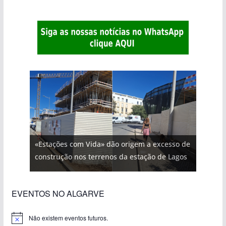
«Estações com Vida» dão origem a excesso de
construção nos terrenos da estação de Lagos
EVENTOS NO ALGARVE
Não existem eventos futuros.
A