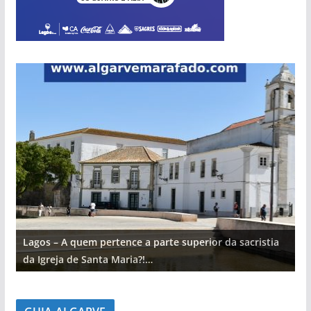
Lagos – A quem pertence a parte superior da sacristia
L
da Igreja de Santa Maria?!…
d