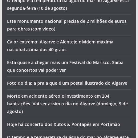
deles foi sentido
Sismo registado ao largo do Algarve
EMARP alerta para constrangimentos de trânsito
Videovigilância ajuda GNR a apanhar suspeitos de roubo
O tempo e a temperatura da água do mar no Algarve esta
segunda-feira (10 de agosto)
Este monumento nacional precisa de 2 milhões de euros
para obras (com vídeo)
Calor extremo: Algarve e Alentejo dividem máxima
nacional acima dos 40 graus
Está quase a chegar mais um Festival do Marisco. Saiba
que concertos vai poder ver