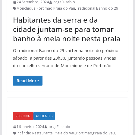
24 Setembro, 2024
JorgeEusebio
Monchique
,
Portimão
,
Praia do Vau
,
Tradicional Banho do 29
Habitantes da serra e da
cidade juntam-se para tomar
banho à meia noite nesta praia
O tradicional Banho do 29 vai ter na noite do próximo
sábado, a partir das 20h30, juntando pessoas vindas
do concelho serrano de Monchique e de Portimão.
Read More
REGIONAL
ACIDENTES
16 Janeiro, 2024
JorgeEusebio
Incêndio Restaurante Praia do Vau
,
Portimão
,
Praia do Vau
,