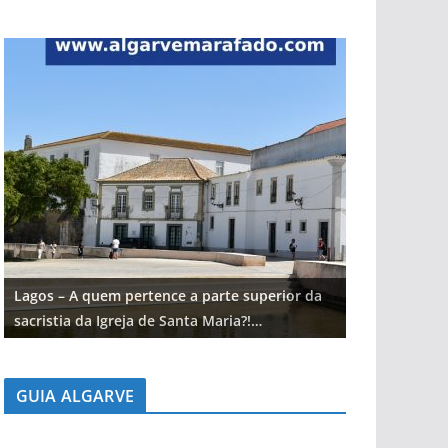
Lagos – A quem pertence a parte superior da
Lagos – A qu
sacristia da Igreja de Santa Maria?!…
sacristia da 
GUIA ALGARVE