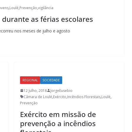
ovens
,
Loulé
,
Prevenção
,
vigilância
a durante as férias escolares
decorreu nos meses de julho e agosto
REGIONAL
SOCIEDADE
12 Julho, 2018
JorgeEusebio
Câmara de Loulé
,
Exército
,
Incêndios Florestais
,
Loulé
,
Prevenção
a
Exército em missão de
prevenção a incêndios