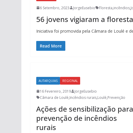
6 Setembro, 2023
JorgeEusebio
Floresta
,
incêndios
,
J
56 jovens vigiaram a florest
Iniciativa foi promovida pela Câmara de Loulé e 
Read More
AUTARQUIAS
REGIONAL
16 Fevereiro, 2019
JorgeEusebio
Câmara de Loulé
,
Incêndios rurais
,
Loulé
,
Prevenção
Ações de sensibilização par
prevenção de incêndios
rurais