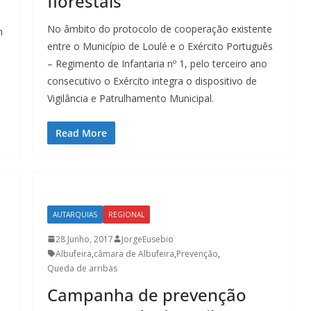
florestais
No âmbito do protocolo de cooperação existente
m
entre o Município de Loulé e o Exército Português
– Regimento de Infantaria nº 1, pelo terceiro ano
consecutivo o Exército integra o dispositivo de
Vigilância e Patrulhamento Municipal.
Read More
Lagos – A quem pertence a parte superior da
AUTARQUIAS
REGIONAL
sacristia da Igreja de Santa Maria?!…
28 Junho, 2017
JorgeEusebio
Albufeira
,
câmara de Albufeira
,
Prevenção
,
Queda de arribas
Campanha de prevenção