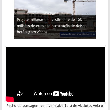
Projeto milionário: investimento de 108
milhões de euros na construção de dois
Milagre da água. Fontes emblemáticas do
Tempestades roubam areia de praias e põem
Tapas do mar a 3 euros cada. Nova rota
Foto do dia: uma cidade algarvia que cresceu
hotéis (com vídeo)
Algarve voltam a ter vida (com vídeo)
arribas em risco no Algarve (com vídeo)
gastronómica nasce no Algarve
entre redes e fábricas
Fecho da passagem de nível e abertura de viaduto. Veja o