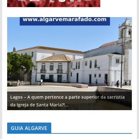
Lagos – A quem pertence a parte superior da sacristia
L
da Igreja de Santa Maria?!…
d
GUIA ALGARVE