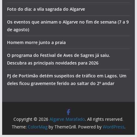
Algarve
Hoje há concerto dos D.A.M.A no Algarve
Hoje há concerto de Cuca Roseta em Portimão
Morte na praia e detenções por tráfico de droga. Vai ser
assim o dia no Algarve (sexta-feira, 7 de agosto)
Foto do dia: a vila sagrada do Algarve
Os eventos que animam o Algarve no fim de semana (7 a 9
de agosto)
Homem morre junto a praia
O programa do Festival de Aves de Sagres já saiu.
Descubra as principais novidades para 2026
PJ de Portimão detém suspeitos de tráfico em Lagos. Um