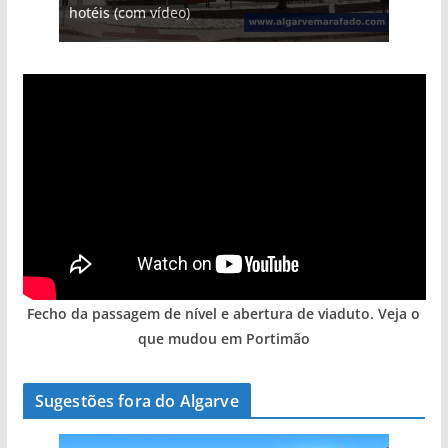
hotéis (com vídeo)
arribas em risco no Algarve (com vídeo)
entre redes e fábricas
Algarve voltam a ter vida (com vídeo)
gastronómica nasce no Algarve
Fecho da passagem de nível e abertura de viaduto. Veja o
que mudou em Portimão
Sugestões fora do Algarve