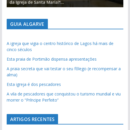
da Igreja de Santa Maria?!…
d
GUIA ALGARVE
A igreja que vigia o centro histórico de Lagos há mais de
cinco séculos
Esta praia de Portimão dispensa apresentações
A praia secreta que vai testar o seu fôlego (e recompensar a
alma)
Esta igreja é dos pescadores
A vila de pescadores que conquistou o turismo mundial e viu
morrer o “Príncipe Perfeito”
ARTIGOS RECENTES