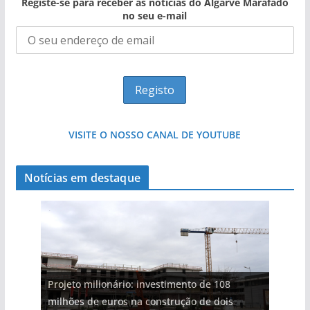
Registe-se para receber as notícias do Algarve Marafado
no seu e-mail
VISITE O NOSSO CANAL DE YOUTUBE
Notícias em destaque
Projeto milionário: investimento de 108
milhões de euros na construção de dois
Tempestades roubam areia de praias e põem
Foto do dia: uma cidade algarvia que cresceu
Milagre da água. Fontes emblemáticas do
Tapas do mar a 3 euros cada. Nova rota