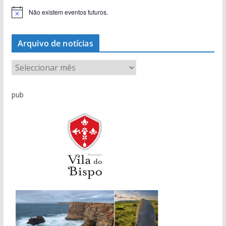
Não existem eventos futuros.
A
v
i
s
Arquivo de notícias
o
A
r
q
pub
u
i
v
o
d
e
n
o
t
í