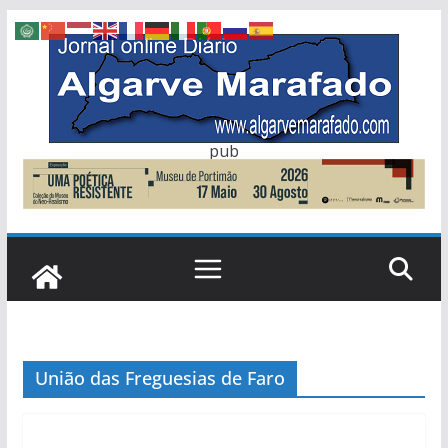
Skip
to
content
pub
União das Freguesias de Faro