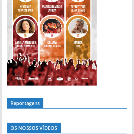
a
s
Reportagens
OS NOSSOS VÍDEOS