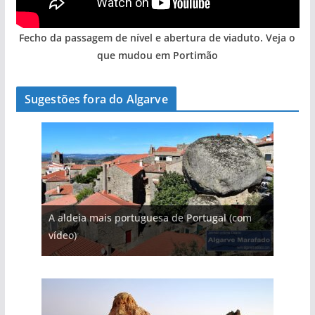
Fecho da passagem de nível e abertura de viaduto. Veja o
que mudou em Portimão
Sugestões fora do Algarve
A aldeia mais portuguesa de Portugal (com
vídeo)
A piscina natural com cascata
As portas do rio Tejo (com vídeo)