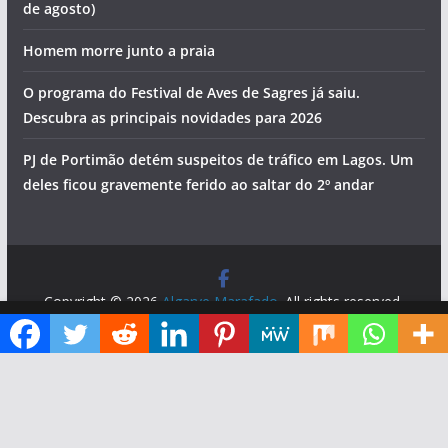
de agosto)
Homem morre junto a praia
O programa do Festival de Aves de Sagres já saiu.
Descubra as principais novidades para 2026
PJ de Portimão detém suspeitos de tráfico em Lagos. Um
deles ficou gravemente ferido ao saltar do 2º andar
Copyright © 2026
Algarve Marafado
. All rights reserved.
Theme:
ColorMag
by ThemeGrill. Powered by
WordPress
.
Diga ao Google que o Algarve Marafado é uma das suas fontes de informação preferidas