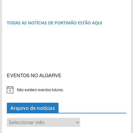
janela para a Ria Formosa
que respira autenticidade
do Algarve
costa e tanto por descobrir
natureza
destruída por um raio
TODAS AS NOTÍCIAS DE PORTIMÃO ESTÃO AQUI
«Estações com Vida» dão origem a excesso de
construção nos terrenos da estação de Lagos
EVENTOS NO ALGARVE
Não existem eventos futuros.
A
v
i
s
Arquivo de notícias
o
A
r