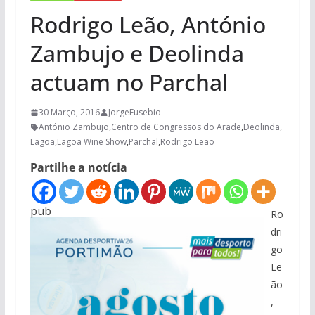
Rodrigo Leão, António
Zambujo e Deolinda
actuam no Parchal
30 Março, 2016
JorgeEusebio
António Zambujo
,
Centro de Congressos do Arade
,
Deolinda
,
Lagoa
,
Lagoa Wine Show
,
Parchal
,
Rodrigo Leão
Partilhe a notícia
pub
Ro
dri
go
Le
ão
,