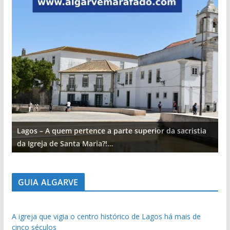
Lagos – A quem pertence a parte superior da sacristia
L
da Igreja de Santa Maria?!…
d
GUIA ALGARVE
A igreja que vigia o centro histórico de Lagos há mais de
cinco séculos