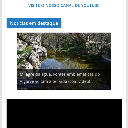
VISITE O NOSSO CANAL DE YOUTUBE
Notícias em destaque
Projeto milionário: investimento de 108
Milagre da água. Fontes emblemáticas do
Tapas do mar a 3 euros cada. Nova rota
Foto do dia: uma cidade algarvia que cresceu
milhões de euros na construção de dois
Tempestades roubam areia de praias e põem
Algarve voltam a ter vida (com vídeo)
gastronómica nasce no Algarve
entre redes e fábricas
hotéis (com vídeo)
arribas em risco no Algarve (com vídeo)