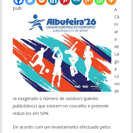
pub
A
Câ
m
ar
a
de
La
go
a
co
nsi
de
ra exagerado o número de
outdoors
(painéis
publicitários) que existem no concelho e pretende
reduzi-los em 50%.
De acordo com um levantamento efectuado pelos