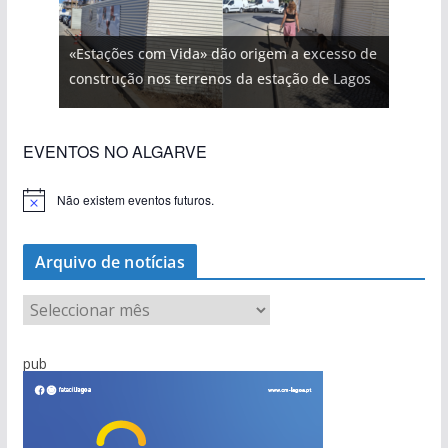
«Estações com Vida» dão origem a excesso de
construção nos terrenos da estação de Lagos
EVENTOS NO ALGARVE
Não existem eventos futuros.
A
v
i
s
Arquivo de notícias
o
A
r
q
pub
u
i
v