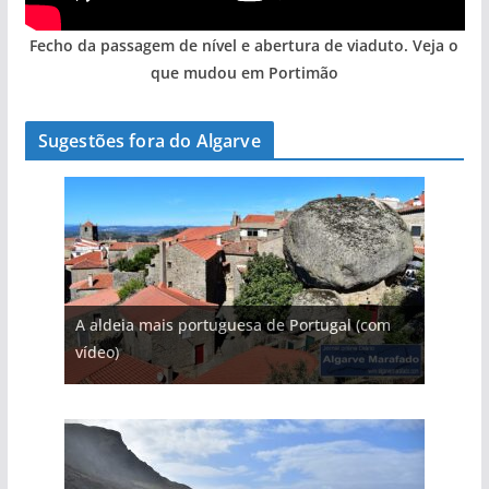
Fecho da passagem de nível e abertura de viaduto. Veja o
que mudou em Portimão
Sugestões fora do Algarve
A aldeia mais portuguesa de Portugal (com
vídeo)
As portas do rio Tejo (com vídeo)
A piscina natural com cascata