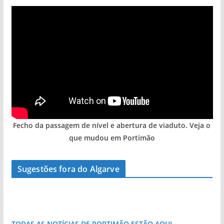
Fecho da passagem de nível e abertura de viaduto. Veja o
que mudou em Portimão
A aldeia mais portuguesa de Portugal (com
Sugestões fora do Algarve
vídeo)
Foto do dia: esta pequena praia é um símbolo
do Algarve
TODAS AS NOTÍCIAS DE PORTIMÃO ESTÃO AQUI