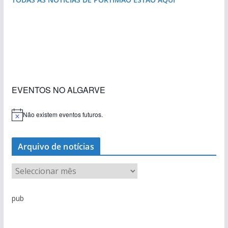
«Estações com Vida» dão origem a excesso de
construção nos terrenos da estação de Lagos
EVENTOS NO ALGARVE
Não existem eventos futuros.
A
v
i
s
Arquivo de notícias
o
A
r
q
pub
u
i