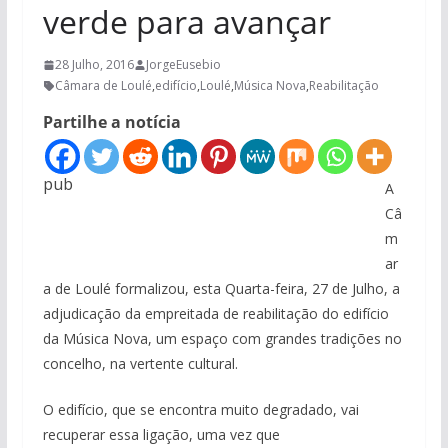
verde para avançar
28 Julho, 2016
JorgeEusebio
Câmara de Loulé
,
edifício
,
Loulé
,
Música Nova
,
Reabilitação
Partilhe a notícia
pub
A
Câ
m
ar
a de Loulé formalizou, esta Quarta-feira, 27 de Julho, a
adjudicação da empreitada de reabilitação do edifício
da Música Nova, um espaço com grandes tradições no
concelho, na vertente cultural.
O edifício, que se encontra muito degradado, vai
recuperar essa ligação, uma vez que