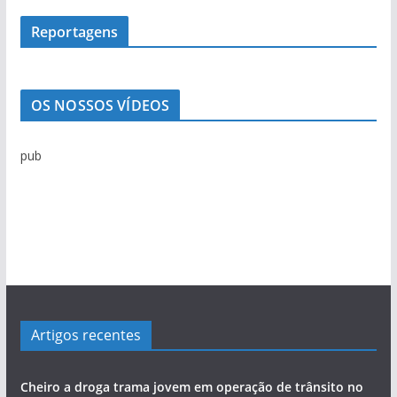
v
o
Reportagens
d
e
n
OS NOSSOS VÍDEOS
o
t
pub
í
c
i
a
s
Artigos recentes
Cheiro a droga trama jovem em operação de trânsito no