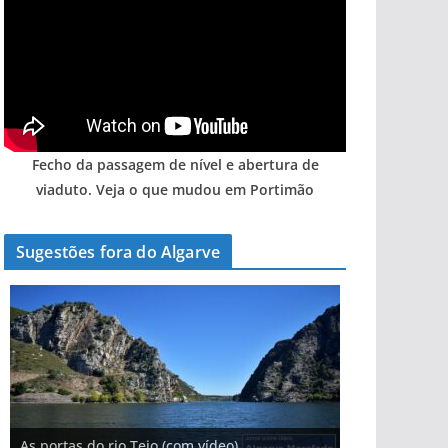
Fecho da passagem de nível e abertura de
viaduto. Veja o que mudou em Portimão
Sugestões fora do Algarve
A aldeia mais portuguesa de Portugal (com
As portas do rio Tejo (com vídeo)
A piscina natural com cascata
vídeo)