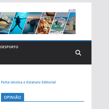
pub
DESPORTO
Ficha técnica e Estatuto Editorial
OPINIÃO