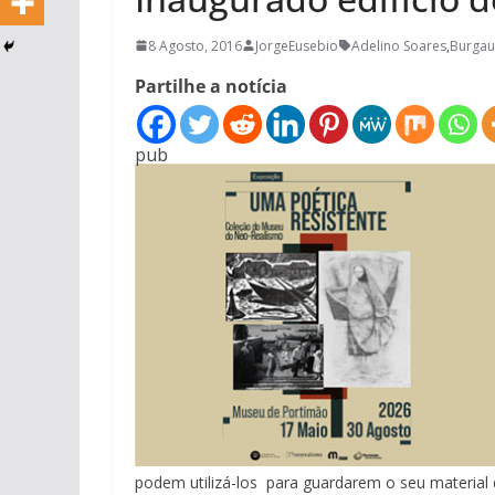
8 Agosto, 2016
JorgeEusebio
Adelino Soares
,
Burgau
Partilhe a notícia
pub
podem utilizá-los para guardarem o seu material 