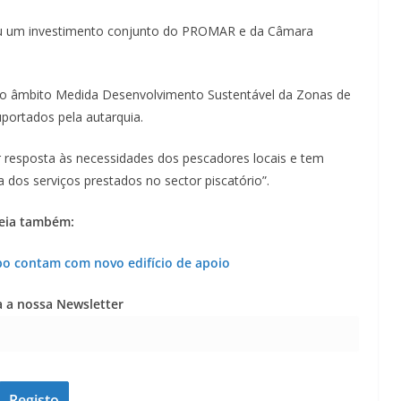
ntou um investimento conjunto do PROMAR e da Câmara
no âmbito Medida Desenvolvimento Sustentável da Zonas de
portados pela autarquia.
r resposta às necessidades dos pescadores locais e tem
 dos serviços prestados no sector piscatório”.
eia também:
po contam com novo edifício de apoio
Lagos – A quem pertence a parte superior da
sacristia da Igreja de Santa Maria?!…
a a nossa Newsletter