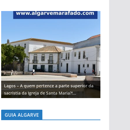
Lagos – A quem pertence a parte superior da
Lagos – A qu
sacristia da Igreja de Santa Maria?!…
sacristia da 
GUIA ALGARVE