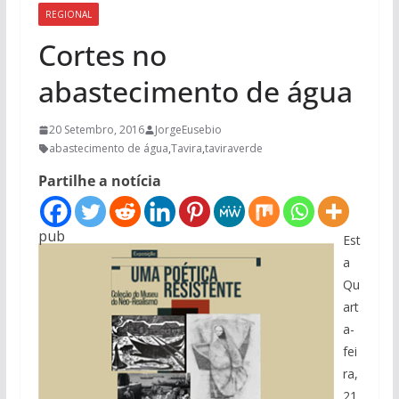
REGIONAL
Cortes no
abastecimento de água
20 Setembro, 2016
JorgeEusebio
abastecimento de água
,
Tavira
,
taviraverde
Partilhe a notícia
pub
Est
a
Qu
art
a-
fei
ra,
21