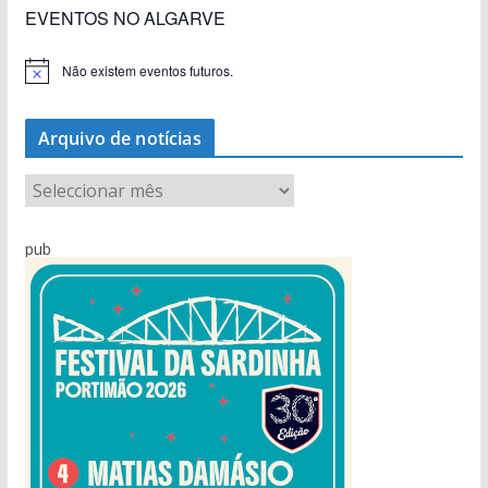
EVENTOS NO ALGARVE
Não existem eventos futuros.
A
v
i
s
Arquivo de notícias
o
A
r
q
pub
u
i
v
o
d
e
n
o
t