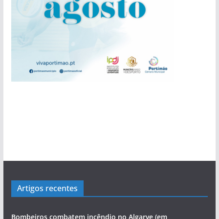
Artigos recentes
Bombeiros combatem incêndio no Algarve (em