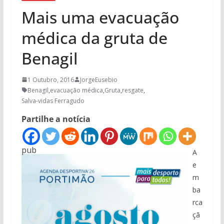
Mais uma evacuação
médica da gruta de
Benagil
1 Outubro, 2016
JorgeEusebio
Benagil
,
evacuação médica
,
Gruta
,
resgate
,
Salva-vidas Ferragudo
Partilhe a notícia
pub
A
e
m
ba
rca
çã