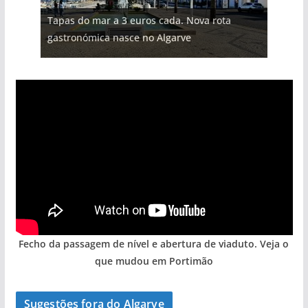
Projeto milionário: investimento de 108
Milagre da água. Fontes emblemáticas do
Tapas do mar a 3 euros cada. Nova rota
milhões de euros na construção de dois
Foto do dia: uma cidade algarvia que cresceu
Tempestades roubam areia de praias e põem
Algarve voltam a ter vida (com vídeo)
gastronómica nasce no Algarve
hotéis (com vídeo)
entre redes e fábricas
arribas em risco no Algarve (com vídeo)
Fecho da passagem de nível e abertura de viaduto. Veja o
que mudou em Portimão
Sugestões fora do Algarve