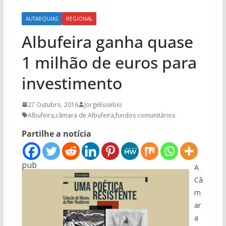
AUTARQUIAS
REGIONAL
Albufeira ganha quase
1 milhão de euros para
investimento
27 Outubro, 2016
JorgeEusebio
Albufeira
,
câmara de Albufeira
,
fundos comunitários
Partilhe a notícia
pub
A
Câ
m
ar
a