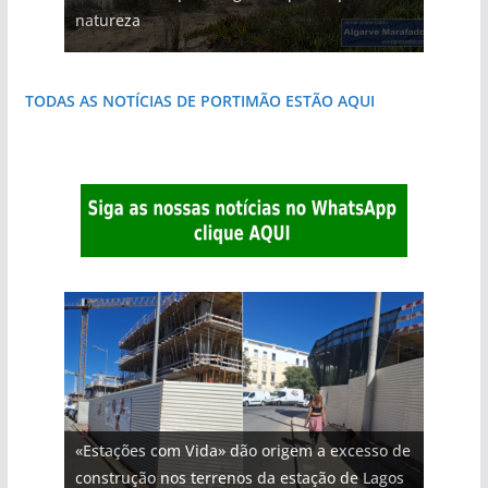
natureza
que respira autenticidade
costa e tanto por descobrir
destruída por um raio
do Algarve
janela para a Ria Formosa
TODAS AS NOTÍCIAS DE PORTIMÃO ESTÃO AQUI
«Estações com Vida» dão origem a excesso de
construção nos terrenos da estação de Lagos