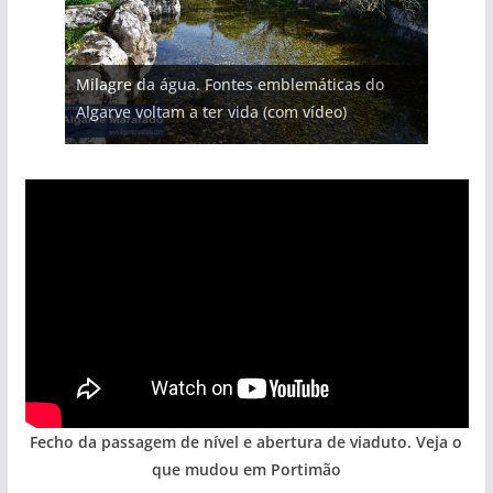
Projeto milionário: investimento de 108
Milagre da água. Fontes emblemáticas do
Tapas do mar a 3 euros cada. Nova rota
Tempestades roubam areia de praias e põem
Foto do dia: uma cidade algarvia que cresceu
milhões de euros na construção de dois
Algarve voltam a ter vida (com vídeo)
gastronómica nasce no Algarve
arribas em risco no Algarve (com vídeo)
entre redes e fábricas
hotéis (com vídeo)
Fecho da passagem de nível e abertura de viaduto. Veja o
que mudou em Portimão