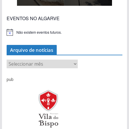
EVENTOS NO ALGARVE
Não existem eventos futuros.
A
v
i
s
Arquivo de notícias
o
A
r
q
pub
u
i
v
o
d
e
n