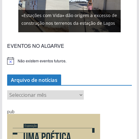
«Estações com Vida» dão origem a excesso de
construção nos terrenos da estação de Lagos
EVENTOS NO ALGARVE
Não existem eventos futuros.
A
v
i
s
Arquivo de notícias
o
A
r
q
pub
u
i
v