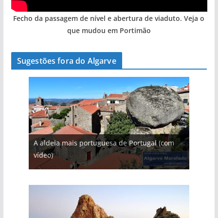
Fecho da passagem de nível e abertura de viaduto. Veja o
que mudou em Portimão
Sugestões fora do Algarve
A aldeia mais portuguesa de Portugal (com
vídeo)
As portas do rio Tejo (com vídeo)
A piscina natural com cascata