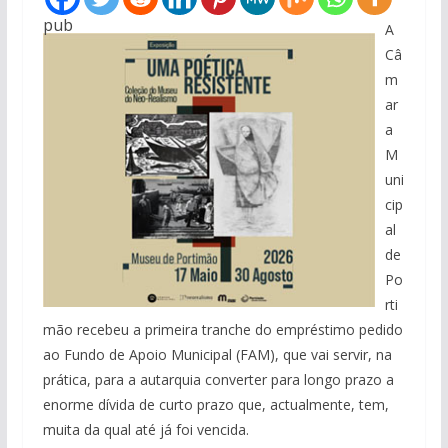
pub
A
Câ
m
ar
a
M
uni
cip
al
de
Po
rti
mão recebeu a primeira tranche do empréstimo pedido
ao Fundo de Apoio Municipal (FAM), que vai servir, na
prática, para a autarquia converter para longo prazo a
enorme dívida de curto prazo que, actualmente, tem,
muita da qual até já foi vencida.