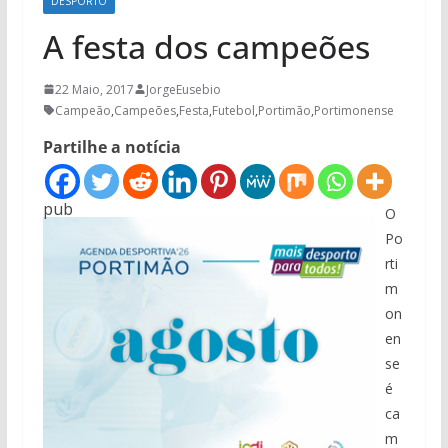
DESPORTO
A festa dos campeões
22 Maio, 2017
JorgeEusebio
Campeão
,
Campeões
,
Festa
,
Futebol
,
Portimão
,
Portimonense
Partilhe a notícia
pub
O
Po
rti
m
on
en
se
é
ca
m