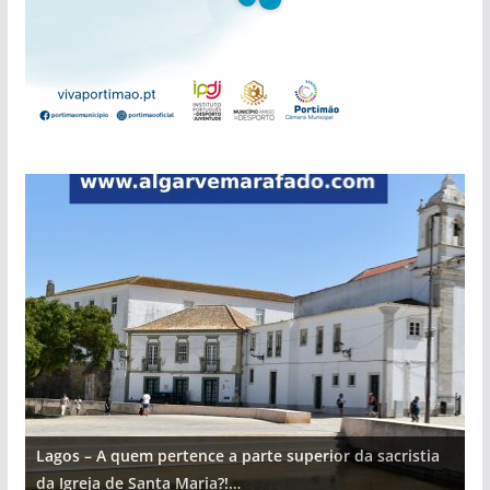
Lagos – A quem pertence a parte superior da sacristia
L
da Igreja de Santa Maria?!…
d