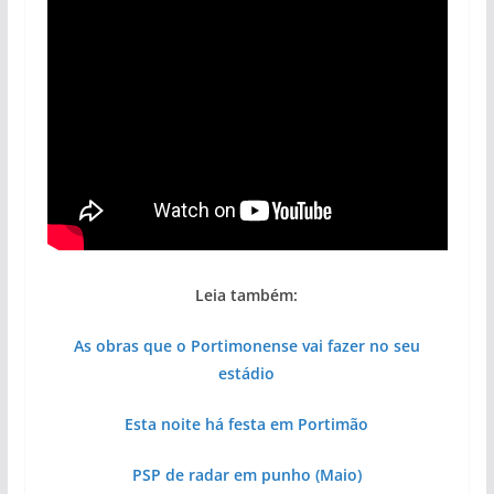
Leia também:
As obras que o Portimonense vai fazer no seu
estádio
Esta noite há festa em Portimão
PSP de radar em punho (Maio)