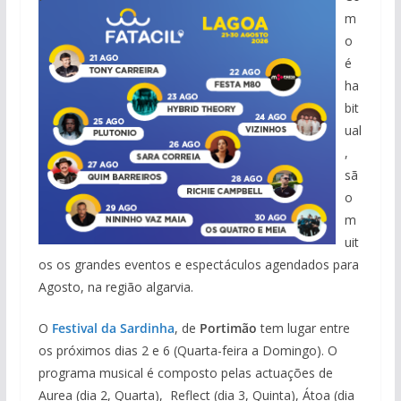
m
o
é
ha
bit
ual
,
sã
o
m
uit
os os grandes eventos e espectáculos agendados para
Agosto, na região algarvia.
O
Festival da Sardinha
, de
Portimão
tem lugar entre
os próximos dias 2 e 6 (Quarta-feira a Domingo). O
programa musical é composto pelas actuações de
Aurea (dia 2, Quarta), Reflect (dia 3, Quinta), Átoa (dia