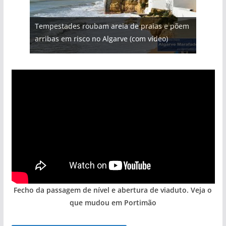
Projeto milionário: investimento de 108
Tempestades roubam areia de praias e põem
Tapas do mar a 3 euros cada. Nova rota
milhões de euros na construção de dois
Milagre da água. Fontes emblemáticas do
Foto do dia: uma cidade algarvia que cresceu
arribas em risco no Algarve (com vídeo)
gastronómica nasce no Algarve
hotéis (com vídeo)
Algarve voltam a ter vida (com vídeo)
entre redes e fábricas
Fecho da passagem de nível e abertura de viaduto. Veja o
que mudou em Portimão