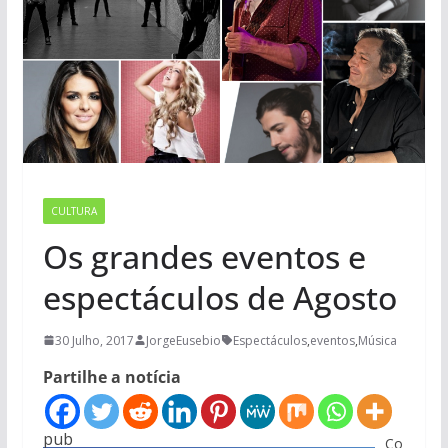
CULTURA
Os grandes eventos e
espectáculos de Agosto
30 Julho, 2017
JorgeEusebio
Espectáculos
,
eventos
,
Música
Partilhe a notícia
pub
Co