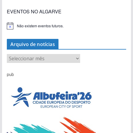
EVENTOS NO ALGARVE
Não existem eventos futuros.
A
v
i
s
Arquivo de notícias
o
A
r
q
pub
u
i
v
o
d
e
n
o