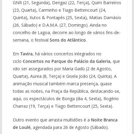
GNR (21, Segunda), Dengaz (22, Terça), Quim Barreiros
(23, Quarta), Carminho e Tiago Bettencourt (24,
Quinta), Xutos & Pontapés (25, Sexta), Matias Damásio
(26, Sábado) e D.A.M.A. (27, Domingo). Ainda no
concelho de Lagoa, decorre ao longo de vários fins-de-
semana, o festival
Sons do Atlântico
.
Em
Tavira
, há vários concertos integrados no
ciclo
Concertos no Parque do Palácio da Galeria
, que
vão ser assegurados por Maria Gadú (2 de Agosto,
Quarta), Aurea (8, Terça) e Gisela João (24, Quinta). A
animação musical também marca presença, quase
todas as noites, na Praça da República, destacando-se,
aqui, os espectáculos de Bonga (dia 4, Sexta), Rogério
Charraz (19, Terça) e Tiago Bettencourt (25, Sexta).
Outro evento que arrasta multidões é a
Noite Branca
de Loulé
, agendada para 26 de Agosto (Sábado).