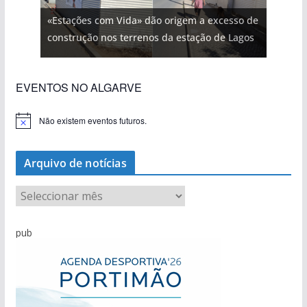
«Estações com Vida» dão origem a excesso de
construção nos terrenos da estação de Lagos
EVENTOS NO ALGARVE
Não existem eventos futuros.
A
v
i
s
Arquivo de notícias
o
A
r
q
pub
u
i
v
o