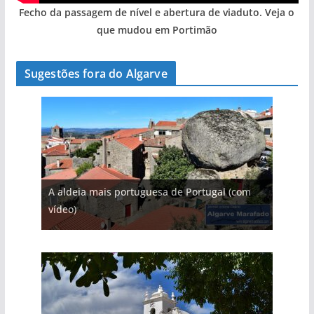
Fecho da passagem de nível e abertura de viaduto. Veja o
que mudou em Portimão
Sugestões fora do Algarve
A aldeia mais portuguesa de Portugal (com
vídeo)
A piscina natural com cascata
As portas do rio Tejo (com vídeo)