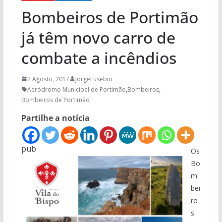
Bombeiros de Portimão
já têm novo carro de
combate a incêndios
2 Agosto, 2017
JorgeEusebio
Aeródromo Municipal de Portimão
,
Bombeiros
,
Bombeiros de Portimão
Partilhe a notícia
pub
Os
Bo
m
bei
ro
s