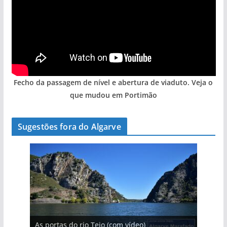
Fecho da passagem de nível e abertura de viaduto. Veja o
que mudou em Portimão
Sugestões fora do Algarve
A aldeia mais portuguesa de Portugal (com
As portas do rio Tejo (com vídeo)
vídeo)
A piscina natural com cascata