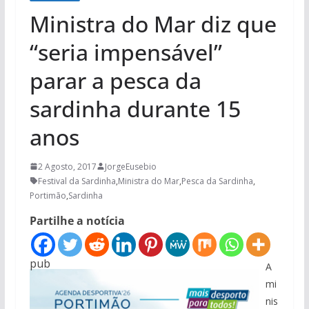
Ministra do Mar diz que
“seria impensável”
parar a pesca da
sardinha durante 15
anos
2 Agosto, 2017
JorgeEusebio
Festival da Sardinha
,
Ministra do Mar
,
Pesca da Sardinha
,
Portimão
,
Sardinha
Partilhe a notícia
pub
A
mi
nis