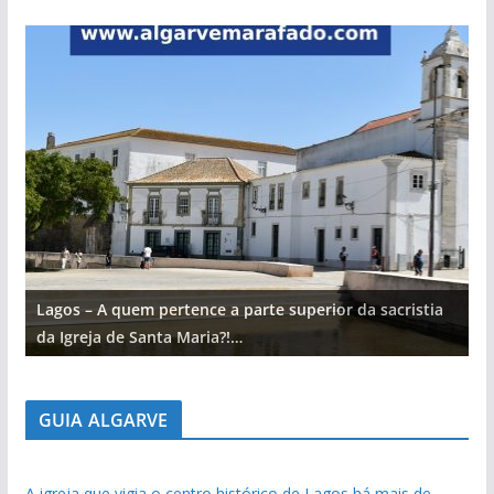
Lagos – A quem pertence a parte superior da sacristia
L
da Igreja de Santa Maria?!…
d
GUIA ALGARVE
A igreja que vigia o centro histórico de Lagos há mais de