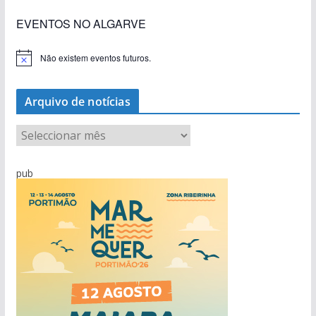
EVENTOS NO ALGARVE
Não existem eventos futuros.
A
v
i
s
Arquivo de notícias
o
A
r
q
pub
u
i
v
o
d
e
n
o