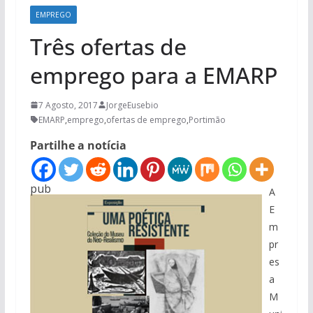
EMPREGO
Três ofertas de
emprego para a EMARP
7 Agosto, 2017
JorgeEusebio
EMARP
,
emprego
,
ofertas de emprego
,
Portimão
Partilhe a notícia
pub
A
E
m
pr
es
a
M