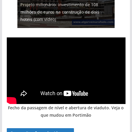
Projeto milionário: investimento de 108
milhões de euros na construção de dois
Foto do dia: uma cidade algarvia que cresceu
Milagre da água. Fontes emblemáticas do
Tapas do mar a 3 euros cada. Nova rota
Tempestades roubam areia de praias e põem
hotéis (com vídeo)
entre redes e fábricas
Algarve voltam a ter vida (com vídeo)
gastronómica nasce no Algarve
arribas em risco no Algarve (com vídeo)
Fecho da passagem de nível e abertura de viaduto. Veja o
que mudou em Portimão