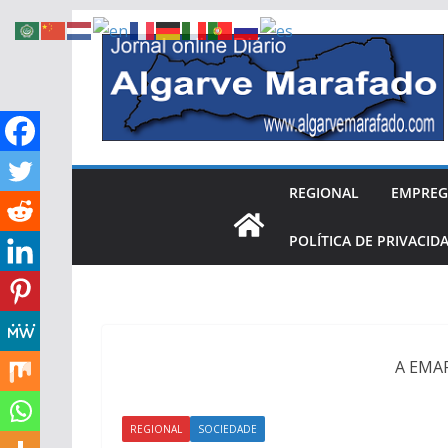
Skip
to
content
REGIONAL
EMPRE
POLÍTICA DE PRIVACID
A EMAR
REGIONAL
SOCIEDADE