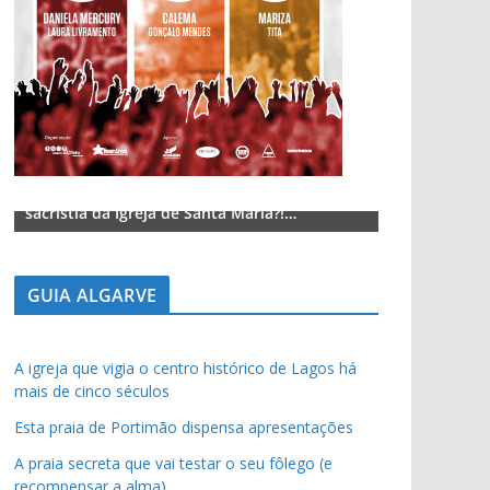
Lagos – A quem pertence a parte superior da
Lagos – A qu
sacristia da Igreja de Santa Maria?!…
sacristia da 
GUIA ALGARVE
A igreja que vigia o centro histórico de Lagos há
mais de cinco séculos
Esta praia de Portimão dispensa apresentações
A praia secreta que vai testar o seu fôlego (e
recompensar a alma)