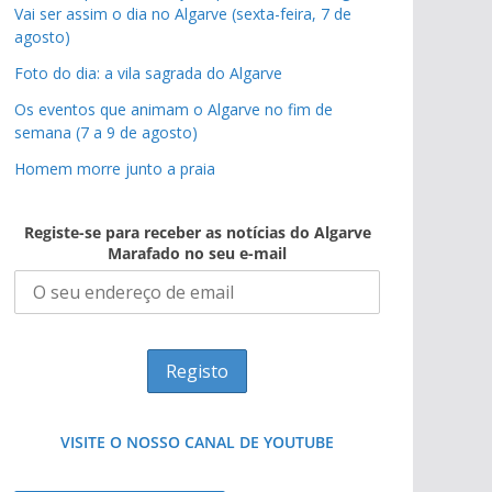
Vai ser assim o dia no Algarve (sexta-feira, 7 de
agosto)
Foto do dia: a vila sagrada do Algarve
Os eventos que animam o Algarve no fim de
semana (7 a 9 de agosto)
Homem morre junto a praia
Registe-se para receber as notícias do Algarve
Marafado no seu e-mail
VISITE O NOSSO CANAL DE YOUTUBE
Tempestades roubam areia de praias e põem
Foto do dia: uma cidade algarvia que cresceu