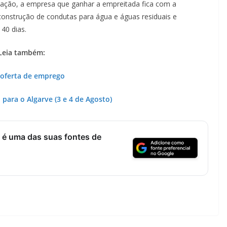
icação, a empresa que ganhar a empreitada fica com a
 construção de condutas para água e águas residuais e
40 dias.
Leia também:
oferta de emprego
Lagos – A quem pertence a parte superior da
sacristia da Igreja de Santa Maria?!…
para o Algarve (3 e 4 de Agosto)
 é uma das suas fontes de