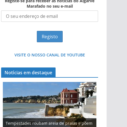
Registe-se para receber as notícias do Algarve
Marafado no seu e-mail
VISITE O NOSSO CANAL DE YOUTUBE
Notícias em destaque
Tempestades roubam areia de praias e põem