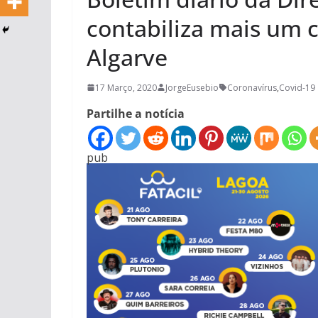
contabiliza mais um 
Algarve
17 Março, 2020
JorgeEusebio
Coronavírus
,
Covid-19
Partilhe a notícia
pub