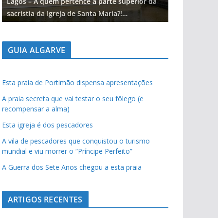
Lagos – A quem pertence a parte superior da
Lagos – A qu
sacristia da Igreja de Santa Maria?!…
sacristia da 
GUIA ALGARVE
Esta praia de Portimão dispensa apresentações
A praia secreta que vai testar o seu fôlego (e
recompensar a alma)
Esta igreja é dos pescadores
A vila de pescadores que conquistou o turismo
mundial e viu morrer o “Príncipe Perfeito”
A Guerra dos Sete Anos chegou a esta praia
ARTIGOS RECENTES