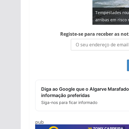
Projeto milionári
Tempestades rou
Tapas do mar a 3
Foto do dia: uma
Milagre da água.
milhões de euros
arribas em risco 
gastronómica nas
entre redes e fáb
Algarve voltam a 
hotéis (com vídeo
Registe-se para receber as no
Diga ao Google que o Algarve Marafado
informação preferidas
Siga-nos para ficar informado
pub