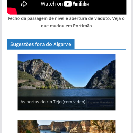
Fecho da passagem de nível e abertura de viaduto. Veja o
que mudou em Portimão
Sugestões fora do Algarve
A aldeia mais portuguesa de Portugal (com
As portas do rio Tejo (com vídeo)
A piscina natural com cascata
vídeo)