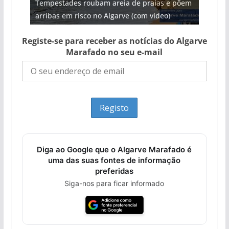
Tempestades roubam areia de praias e põem
Foto do dia: uma cidade algarvia que cresceu
Milagre da água. Fontes emblemáticas do
Tapas do mar a 3 euros cada. Nova rota
milhões de euros na construção de dois
arribas em risco no Algarve (com vídeo)
entre redes e fábricas
Algarve voltam a ter vida (com vídeo)
gastronómica nasce no Algarve
hotéis (com vídeo)
Registe-se para receber as notícias do Algarve
Marafado no seu e-mail
Diga ao Google que o Algarve Marafado é
uma das suas fontes de informação
preferidas
Siga-nos para ficar informado