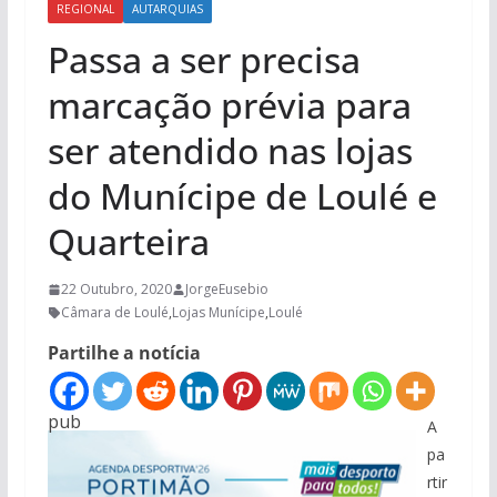
REGIONAL
AUTARQUIAS
Passa a ser precisa
marcação prévia para
ser atendido nas lojas
do Munícipe de Loulé e
Quarteira
22 Outubro, 2020
JorgeEusebio
Câmara de Loulé
,
Lojas Munícipe
,
Loulé
Partilhe a notícia
pub
A
pa
rtir