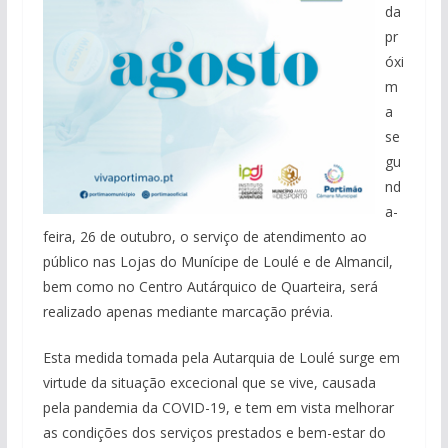
da
pr
óxi
m
a
se
gu
nd
a-
feira, 26 de outubro, o serviço de atendimento ao
público nas Lojas do Munícipe de Loulé e de Almancil,
bem como no Centro Autárquico de Quarteira, será
realizado apenas mediante marcação prévia.
Esta medida tomada pela Autarquia de Loulé surge em
virtude da situação excecional que se vive, causada
pela pandemia da COVID-19, e tem em vista melhorar
as condições dos serviços prestados e bem-estar do