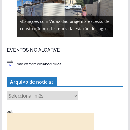
«Estações com Vida» dão origem a excesso de
construção nos terrenos da estação de Lagos
EVENTOS NO ALGARVE
Não existem eventos futuros.
A
v
i
s
Arquivo de notícias
o
A
r
q
pub
u
i