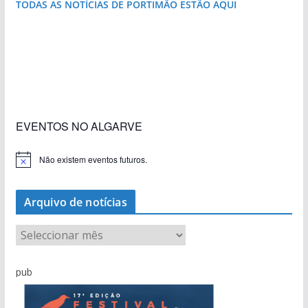
TODAS AS NOTÍCIAS DE PORTIMÃO ESTÃO AQUI
«Estações com Vida» dão origem a excesso de
construção nos terrenos da estação de Lagos
EVENTOS NO ALGARVE
Não existem eventos futuros.
A
v
i
s
Arquivo de notícias
o
A
r
q
pub
u
i