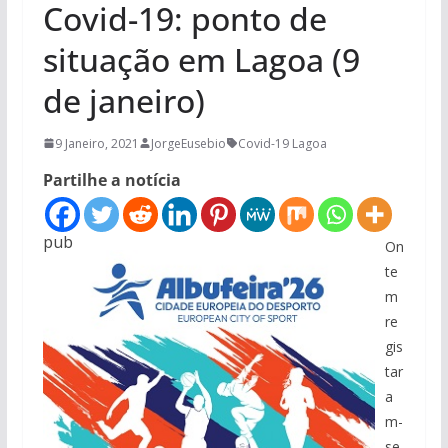
Covid-19: ponto de
situação em Lagoa (9
de janeiro)
9 Janeiro, 2021
JorgeEusebio
Covid-19 Lagoa
Partilhe a notícia
pub
On
te
m
re
gis
tar
a
m-
se