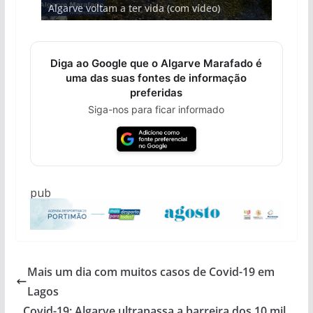
Algarve voltam a ter vida (com vídeo)
arribas em risco no Algarve (com vídeo)
entre redes e fábricas
gastronómica nasce no Algarve
hotéis (com vídeo)
Diga ao Google que o Algarve Marafado é
uma das suas fontes de informação
preferidas
Siga-nos para ficar informado
pub
Mais um dia com muitos casos de Covid-19 em
Lagos
Covid-19: Algarve ultrapassa a barreira dos 10 mil