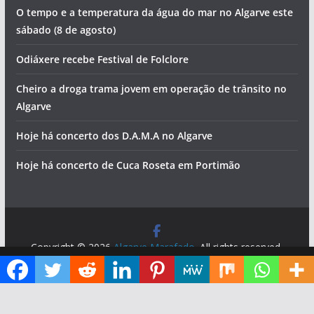
O tempo e a temperatura da água do mar no Algarve este
sábado (8 de agosto)
Odiáxere recebe Festival de Folclore
Cheiro a droga trama jovem em operação de trânsito no
Algarve
Hoje há concerto dos D.A.M.A no Algarve
Hoje há concerto de Cuca Roseta em Portimão
Copyright © 2026
Algarve Marafado
. All rights reserved.
Theme:
ColorMag
by ThemeGrill. Powered by
WordPress
.
Diga ao Google que o Algarve Marafado é uma das suas fontes de informação preferidas