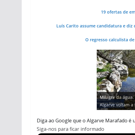
19 ofertas de e
Luís Carito assume candidatura e diz
O regresso calculista d
Projeto milionári
Milagre da água.
milhões de euros
Tempestades rou
Foto do dia: uma
Tapas do mar a 3
Algarve voltam a 
hotéis (com vídeo
arribas em risco 
entre redes e fáb
gastronómica nas
Diga ao Google que o Algarve Marafado é u
Siga-nos para ficar informado