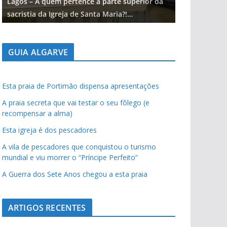
Lagos – A quem pertence a parte superior da
Lagos – A qu
sacristia da Igreja de Santa Maria?!…
sacristia da 
GUIA ALGARVE
Esta praia de Portimão dispensa apresentações
A praia secreta que vai testar o seu fôlego (e
recompensar a alma)
Esta igreja é dos pescadores
A vila de pescadores que conquistou o turismo
mundial e viu morrer o “Príncipe Perfeito”
A Guerra dos Sete Anos chegou a esta praia
ARTIGOS RECENTES