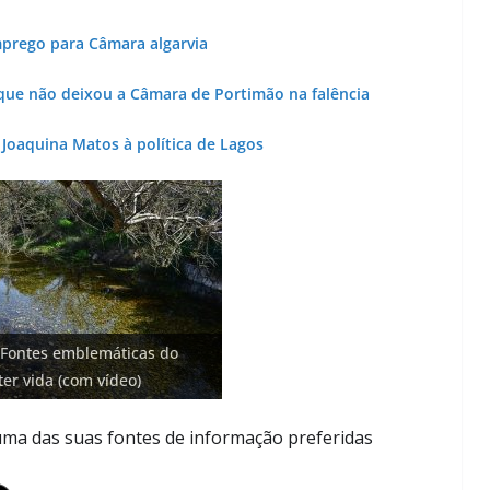
Lagos – A quem pertence a parte superior da
sacristia da Igreja de Santa Maria?!…
mprego para Câmara algarvia
 que não deixou a Câmara de Portimão na falência
e Joaquina Matos à política de Lagos
o: investimento de 108
 Fontes emblemáticas do
 na construção de dois
bam areia de praias e põem
 cidade algarvia que cresceu
 euros cada. Nova rota
ter vida (com vídeo)
)
no Algarve (com vídeo)
ricas
ce no Algarve
ma das suas fontes de informação preferidas