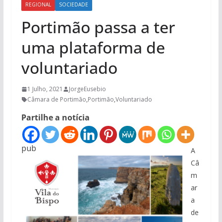
REGIONAL
SOCIEDADE
Portimão passa a ter
uma plataforma de
voluntariado
1 Julho, 2021
JorgeEusebio
Câmara de Portimão
,
Portimão
,
Voluntariado
Partilhe a notícia
pub
A
Câ
m
ar
a
de