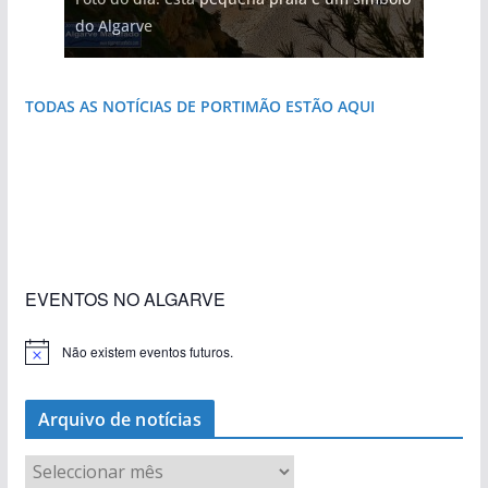
do Algarve
que respira autenticidade
natureza
destruída por um raio
costa e tanto por descobrir
TODAS AS NOTÍCIAS DE PORTIMÃO ESTÃO AQUI
«Estações com Vida» dão origem a excesso de
construção nos terrenos da estação de Lagos
EVENTOS NO ALGARVE
Não existem eventos futuros.
A
v
i
s
Arquivo de notícias
o
A