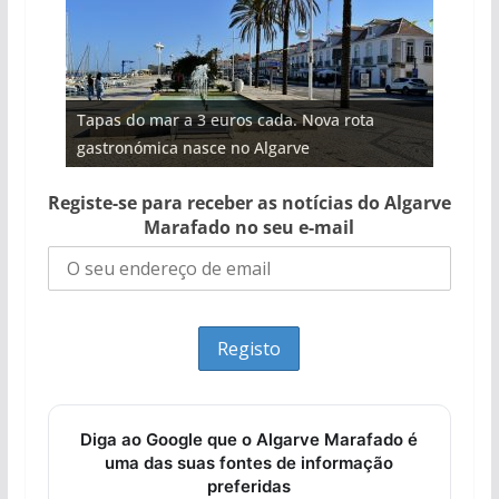
Projeto milionário: investimento de 108
Tapas do mar a 3 euros cada. Nova rota
Milagre da água. Fontes emblemáticas do
milhões de euros na construção de dois
Tempestades roubam areia de praias e põem
Foto do dia: uma cidade algarvia que cresceu
gastronómica nasce no Algarve
Algarve voltam a ter vida (com vídeo)
hotéis (com vídeo)
arribas em risco no Algarve (com vídeo)
entre redes e fábricas
Registe-se para receber as notícias do Algarve
Marafado no seu e-mail
Diga ao Google que o Algarve Marafado é
uma das suas fontes de informação
preferidas