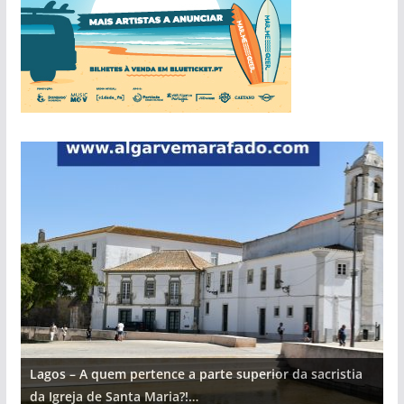
Lagos – A quem pertence a parte superior da sacristia
L
da Igreja de Santa Maria?!…
d