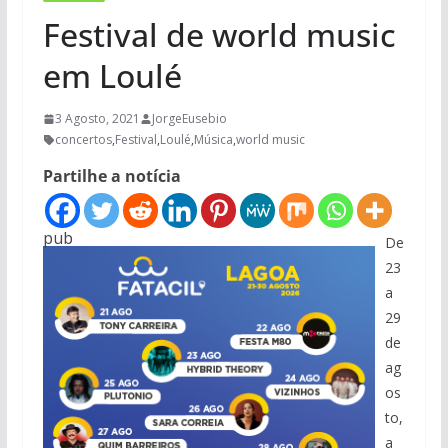
Festival de world music
em Loulé
3 Agosto, 2021
JorgeEusebio
concertos
,
Festival
,
Loulé
,
Música
,
world music
Partilhe a notícia
pub
De
23
a
29
de
ag
os
to,
a