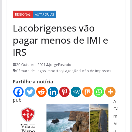
REGIONAL
AUTARQUIAS
Lacobrigenses vão
pagar menos de IMI e
IRS
20 Outubro, 2021
JorgeEusebio
Câmara de Lagos
,
impostos
,
Lagos
,
Redução de impostos
Partilhe a notícia
pub
A
Câ
m
ar
a