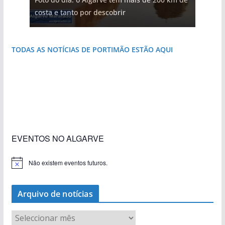
do Algarve
natureza
costa e tanto por descobrir
destruída por um raio
que respira autenticidade
janela para a Ria Formosa
TODAS AS NOTÍCIAS DE PORTIMÃO ESTÃO AQUI
«Estações com Vida» dão origem a excesso de
construção nos terrenos da estação de Lagos
EVENTOS NO ALGARVE
Não existem eventos futuros.
A
v
i
s
Arquivo de notícias
o
A