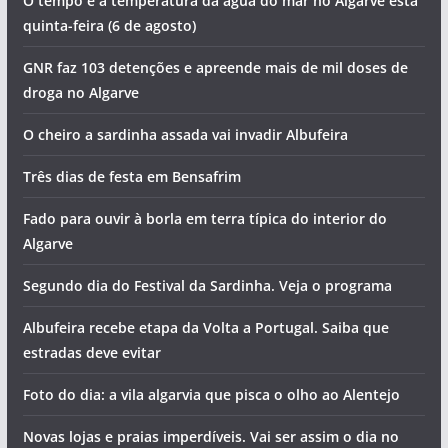
Mexilhoeira Grande
Lagoa ganha novo sunset gratuito com saxofone e DJ
Ria Formosa ganha milhares de robalos
Homem detido pela PJ por tentativa de homicídio de duas
pessoas
O tempo e a temperatura da água do mar no Algarve esta
quinta-feira (6 de agosto)
GNR faz 103 detenções e apreende mais de mil doses de
droga no Algarve
O cheiro a sardinha assada vai invadir Albufeira
Três dias de festa em Bensafrim
Fado para ouvir à borla em terra típica do interior do
Algarve