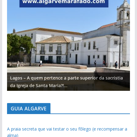
Lagos – A quem pertence a parte superior da sacristia
L
da Igreja de Santa Maria?!…
d
GUIA ALGARVE
A praia secreta que vai testar o seu fôlego (e recompensar a
alma)