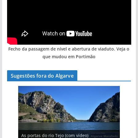
Fecho da passagem de nível e abertura de viaduto. Veja o
que mudou em Portimão
Sugestões fora do Algarve
A aldeia mais portuguesa de Portugal (com
As portas do rio Tejo (com vídeo)
A piscina natural com cascata
vídeo)