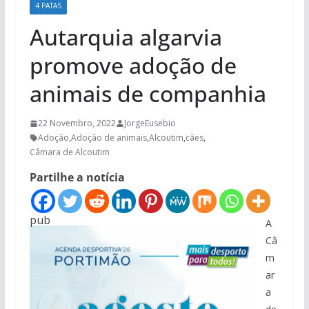
4 PATAS
Autarquia algarvia
promove adoção de
animais de companhia
22 Novembro, 2022
JorgeEusebio
Adoção
,
Adoção de animais
,
Alcoutim
,
cães
,
Câmara de Alcoutim
Partilhe a notícia
pub
A
Câ
m
ar
a