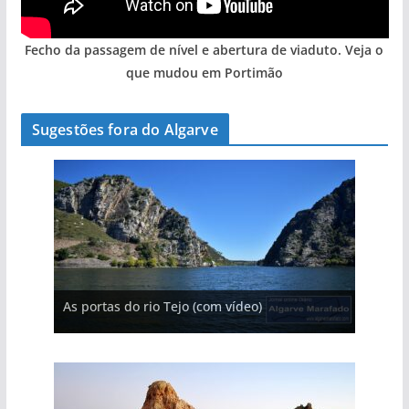
Fecho da passagem de nível e abertura de viaduto. Veja o
que mudou em Portimão
Sugestões fora do Algarve
A aldeia mais portuguesa de Portugal (com
As portas do rio Tejo (com vídeo)
A piscina natural com cascata
vídeo)