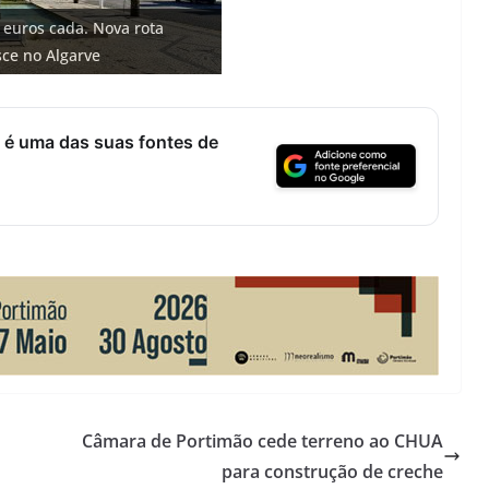
o: investimento de 108
 euros cada. Nova rota
 na construção de dois
bam areia de praias e põem
 Fontes emblemáticas do
 cidade algarvia que cresceu
ce no Algarve
)
no Algarve (com vídeo)
ter vida (com vídeo)
ricas
 é uma das suas fontes de
Câmara de Portimão cede terreno ao CHUA
para construção de creche