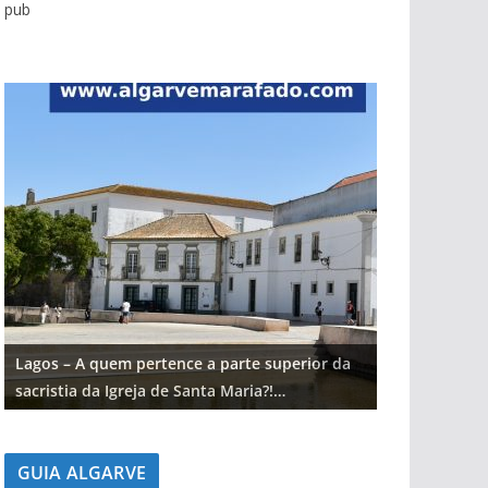
pub
Lagos – A quem pertence a parte superior da
Lagos – A qu
sacristia da Igreja de Santa Maria?!…
sacristia da 
GUIA ALGARVE