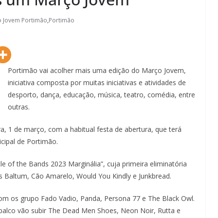
 Jovem Portimão
,
Portimão
Portimão vai acolher mais uma edição do Março Jovem,
iniciativa composta por muitas iniciativas e atividades de
desporto, dança, educação, música, teatro, comédia, entre
outras.
a, 1 de março, com a habitual festa de abertura, que terá
cipal de Portimão.
Lagos – A quem pertence a parte superior da
le of the Bands 2023 Marginália”, cuja primeira eliminatória
sacristia da Igreja de Santa Maria?!…
s Baltum, Cão Amarelo, Would You Kindly e Junkbread.
om os grupo Fado Vadio, Panda, Persona 77 e The Black Owl.
o palco vão subir The Dead Men Shoes, Neon Noir, Rutta e