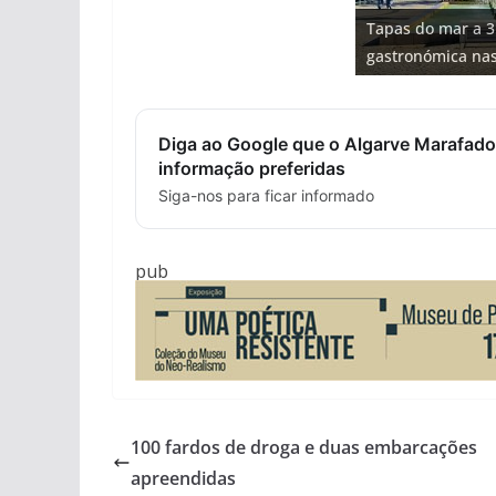
Projeto milionári
Tapas do mar a 3
milhões de euros
Tempestades rou
Milagre da água.
Foto do dia: uma
gastronómica nas
hotéis (com vídeo
arribas em risco 
Algarve voltam a 
entre redes e fáb
Diga ao Google que o Algarve Marafado
informação preferidas
Siga-nos para ficar informado
pub
100 fardos de droga e duas embarcações
apreendidas