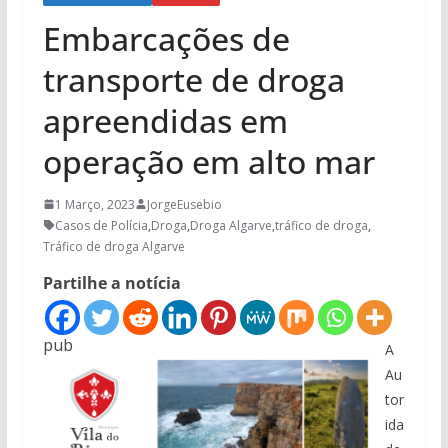
Embarcações de
transporte de droga
apreendidas em
operação em alto mar
1 Março, 2023
JorgeEusebio
Casos de Polícia
,
Droga
,
Droga Algarve
,
tráfico de droga
,
Tráfico de droga Algarve
Partilhe a notícia
pub
A
Au
tor
ida