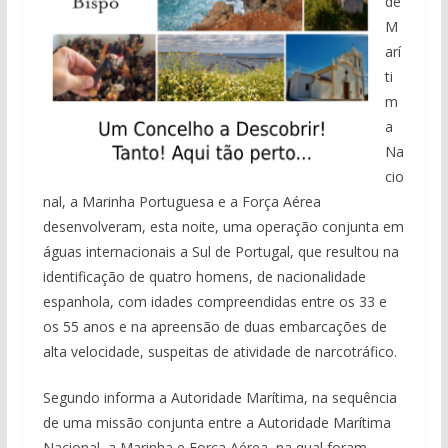
de
M
arí
ti
m
a
Na
cio
nal, a Marinha Portuguesa e a Força Aérea
desenvolveram, esta noite, uma operação conjunta em
águas internacionais a Sul de Portugal, que resultou na
identificação de quatro homens, de nacionalidade
espanhola, com idades compreendidas entre os 33 e
os 55 anos e na apreensão de duas embarcações de
alta velocidade, suspeitas de atividade de narcotráfico.
Segundo informa a Autoridade Marítima, na sequência
de uma missão conjunta entre a Autoridade Marítima
Nacional, a Marinha e Força Aérea, na qual foram