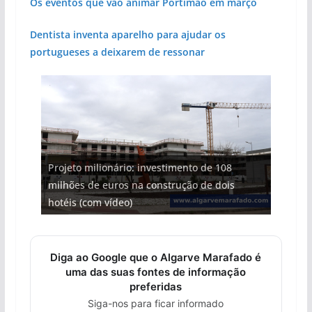
Os eventos que vão animar Portimão em março
Dentista inventa aparelho para ajudar os
portugueses a deixarem de ressonar
Projeto milionário: investimento de 108
milhões de euros na construção de dois
Tapas do mar a 3 euros cada. Nova rota
Foto do dia: uma cidade algarvia que cresceu
Tempestades roubam areia de praias e põem
Milagre da água. Fontes emblemáticas do
hotéis (com vídeo)
gastronómica nasce no Algarve
entre redes e fábricas
arribas em risco no Algarve (com vídeo)
Algarve voltam a ter vida (com vídeo)
Diga ao Google que o Algarve Marafado é
uma das suas fontes de informação
preferidas
Siga-nos para ficar informado