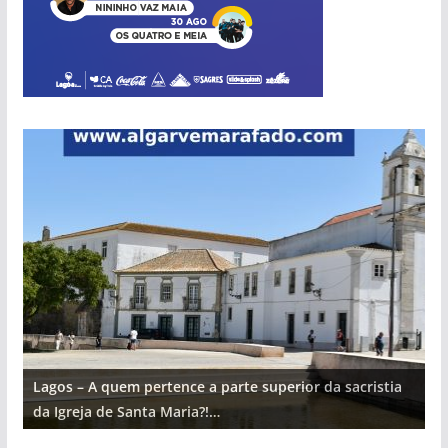
Lagos – A quem pertence a parte superior da sacristia
L
da Igreja de Santa Maria?!…
d