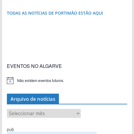
TODAS AS NOTÍCIAS DE PORTIMÃO ESTÃO AQUI
«Estações com Vida» dão origem a excesso de
construção nos terrenos da estação de Lagos
EVENTOS NO ALGARVE
Não existem eventos futuros.
A
v
i
s
Arquivo de notícias
o
A
r
q
pub