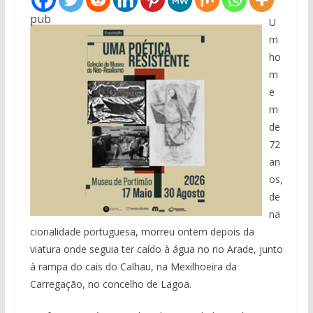
pub
U
m
ho
m
e
m
de
72
an
os,
de
na
cionalidade portuguesa, morreu ontem depois da
viatura onde seguia ter caído à água no rio Arade, junto
à rampa do cais do Calhau, na Mexilhoeira da
Carregação, no concelho de Lagoa.