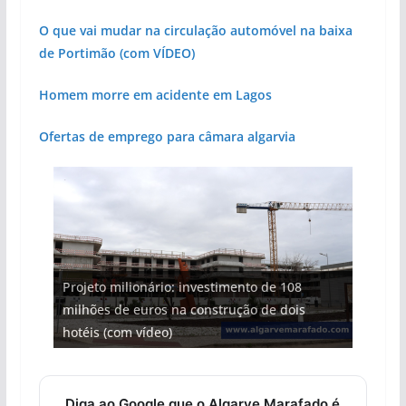
O que vai mudar na circulação automóvel na baixa
de Portimão (com VÍDEO)
Homem morre em acidente em Lagos
Ofertas de emprego para câmara algarvia
Projeto milionário: investimento de 108
milhões de euros na construção de dois
Foto do dia: uma cidade algarvia que cresceu
Tempestades roubam areia de praias e põem
Tapas do mar a 3 euros cada. Nova rota
Milagre da água. Fontes emblemáticas do
hotéis (com vídeo)
entre redes e fábricas
arribas em risco no Algarve (com vídeo)
gastronómica nasce no Algarve
Algarve voltam a ter vida (com vídeo)
Diga ao Google que o Algarve Marafado é