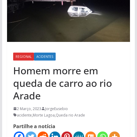
REGIONAL
ACIDENTES
Homem morre em
queda de carro ao rio
Arade
2 Março, 2023
JorgeEusebio
acidente
,
Morte Lagoa
,
Queda rio Arade
Partilhe a notícia