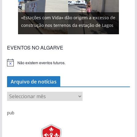
«Estações com Vida» dão origem a excesso de
construção nos terrenos da estação de Lagos
EVENTOS NO ALGARVE
Não existem eventos futuros.
A
v
i
s
Arquivo de notícias
o
A
r
q
pub
u
i
v