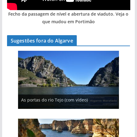
Fecho da passagem de nível e abertura de viaduto. Veja o
que mudou em Portimão
Sugestões fora do Algarve
A aldeia mais portuguesa de Portugal (com
As portas do rio Tejo (com vídeo)
A piscina natural com cascata
vídeo)