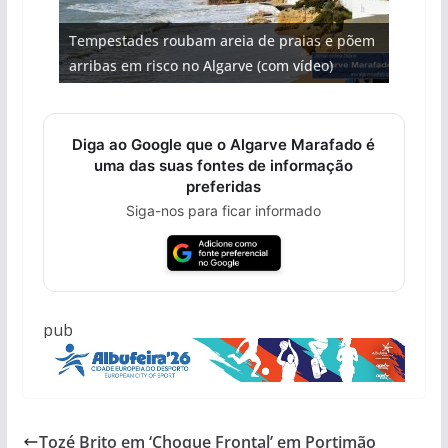
Projeto milionário: investimento de 108
Tempestades roubam areia de praias e põem
Foto do dia: uma cidade algarvia que cresceu
Milagre da água. Fontes emblemáticas do
milhões de euros na construção de dois
Tapas do mar a 3 euros cada. Nova rota
arribas em risco no Algarve (com vídeo)
entre redes e fábricas
Algarve voltam a ter vida (com vídeo)
hotéis (com vídeo)
gastronómica nasce no Algarve
Diga ao Google que o Algarve Marafado é
uma das suas fontes de informação
preferidas
Siga-nos para ficar informado
pub
Tozé Brito em ‘Choque Frontal’ em Portimão