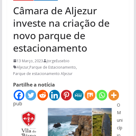
Câmara de Aljezur
investe na criação de
novo parque de
estacionamento
13 Março, 2023
JorgeEusebio
Aljezur
,
Parque de Estacionamento
,
Parque de estacionamento Aljezur
Partilhe a notícia
pub
O
M
uni
cíp
io