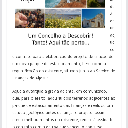
de
Alj
ez
ur
adj
udi
co
u contrato para a elaboração do projeto de criação de
um novo parque de estacionamento, bem como a
requalificação do existente, situado junto ao Serviço de
Finanças de Aljezur.
Aquela autarquia algravia adianta, em comunicado,
que, para o efeito, adquiriu dois terrenos adjacentes ao
parque de estacionamento das finanças e realizou um
estudo geológico antes de lançar o projeto, assim
como melhoramentos do existente, tendo já assinado
o contrato com a equipa que venceu o concurso.