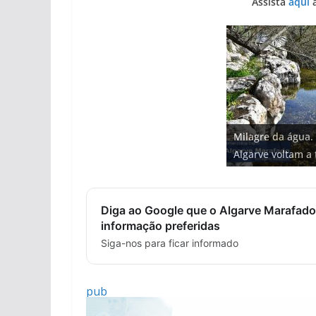
Assista
aqui
a
Projeto milionári
Tapas do mar a 3
Foto do dia: uma
Milagre da água.
milhões de euros
Tempestades rou
gastronómica nas
entre redes e fáb
Algarve voltam a 
hotéis (com vídeo
arribas em risco 
Diga ao Google que o Algarve Marafado
informação preferidas
Siga-nos para ficar informado
pub