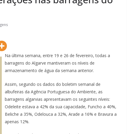
gens
Na última semana, entre 19 e 26 de fevereiro, todas a
barragens do Algarve mantiveram os níveis de
armazenamento de água da semana anterior.
Assim, segundo os dados do boletim semanal de
albufeiras da Agência Portuguesa do Ambiente, as
barragens algarvias apresentavam os seguintes níveis:
Lagos – A quem pertence a parte superior da
Odeleite estava a 42% da sua capacidade, Funcho a 40%,
sacristia da Igreja de Santa Maria?!…
Beliche a 35%, Odelouca a 32%, Arade a 16% e Bravura a
apenas 12%.