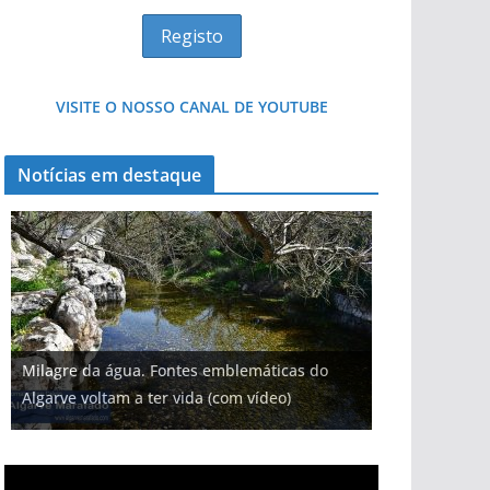
VISITE O NOSSO CANAL DE YOUTUBE
Notícias em destaque
Milagre da água. Fontes emblemáticas do
Algarve voltam a ter vida (com vídeo)