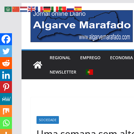
Skip
to
content
REGIONAL
EMPREGO
ECONOMIA
NEWSLETTER
SOCIEDADE
Uma semana sem alte