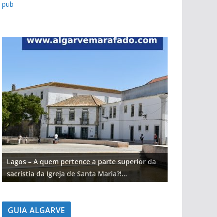
pub
Lagos – A quem pertence a parte superior da
Lagos – A qu
sacristia da Igreja de Santa Maria?!…
sacristia da 
GUIA ALGARVE