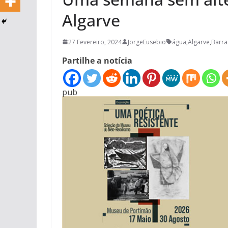
Algarve
27 Fevereiro, 2024
JorgeEusebio
água
,
Algarve
,
Barra
Partilhe a notícia
pub