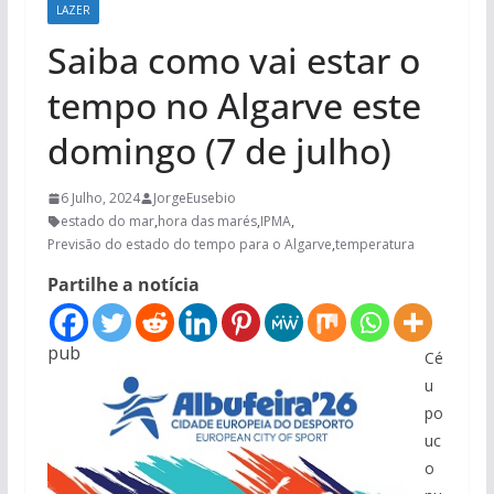
LAZER
Saiba como vai estar o
tempo no Algarve este
domingo (7 de julho)
6 Julho, 2024
JorgeEusebio
estado do mar
,
hora das marés
,
IPMA
,
Previsão do estado do tempo para o Algarve
,
temperatura
Partilhe a notícia
pub
Cé
u
po
uc
o