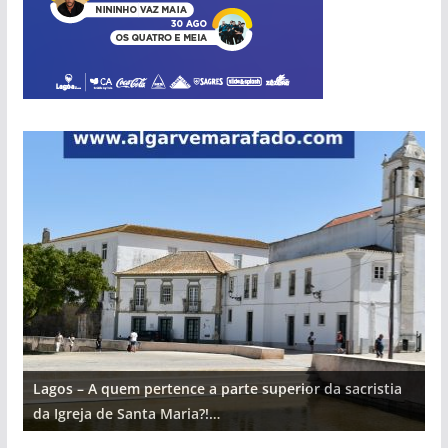
Lagos – A quem pertence a parte superior da sacristia
L
da Igreja de Santa Maria?!…
d