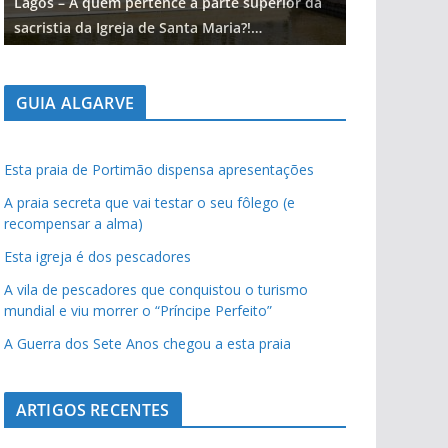
Lagos – A quem pertence a parte superior da
Lagos – A qu
sacristia da Igreja de Santa Maria?!…
sacristia da 
GUIA ALGARVE
Esta praia de Portimão dispensa apresentações
A praia secreta que vai testar o seu fôlego (e
recompensar a alma)
Esta igreja é dos pescadores
A vila de pescadores que conquistou o turismo
mundial e viu morrer o “Príncipe Perfeito”
A Guerra dos Sete Anos chegou a esta praia
ARTIGOS RECENTES