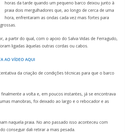
Lagos – A quem pertence a parte superior da
horas da tarde quando um pequeno barco deixou junto à
sacristia da Igreja de Santa Maria?!…
praia dois mergulhadores que, ao longo de cerca de uma
hora, enfrentaram as ondas cada vez mais fortes para
grossas.
 a partir do qual, com o apoio do Salva-Vidas de Ferragudo,
oram ligadas àquelas outras cordas ou cabos.
TA AO VÍDEO AQUI
entativa da criação de condições técnicas para que o barco
 finalmente a volta e, em poucos instantes, já se encontrava
gumas manobras, foi deixado ao largo e o rebocador e as
lham naquela praia. No ano passado isso aconteceu com
o conseguir dali retirar a mais pesada.