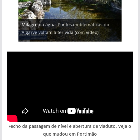
Projeto milionário: investimento de 108
Tapas do mar a 3 euros cada. Nova rota
Foto do dia: uma cidade algarvia que cresceu
Milagre da água. Fontes emblemáticas do
milhões de euros na construção de dois
Tempestades roubam areia de praias e põem
gastronómica nasce no Algarve
entre redes e fábricas
Algarve voltam a ter vida (com vídeo)
hotéis (com vídeo)
arribas em risco no Algarve (com vídeo)
Fecho da passagem de nível e abertura de viaduto. Veja o
que mudou em Portimão