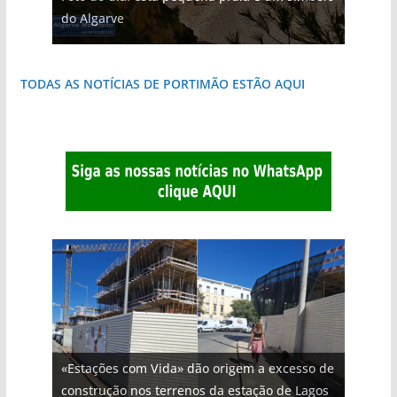
natureza
janela para a Ria Formosa
do Algarve
que respira autenticidade
destruída por um raio
costa e tanto por descobrir
TODAS AS NOTÍCIAS DE PORTIMÃO ESTÃO AQUI
«Estações com Vida» dão origem a excesso de
construção nos terrenos da estação de Lagos