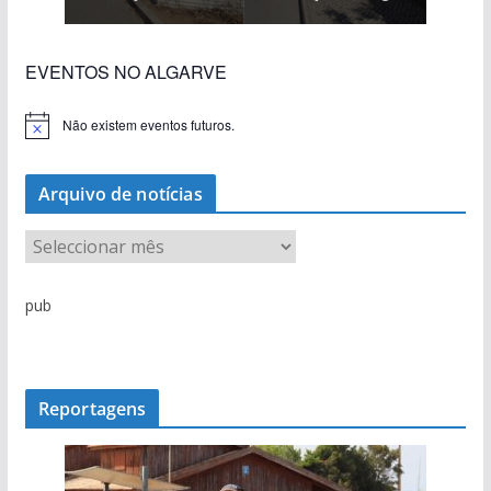
EVENTOS NO ALGARVE
Não existem eventos futuros.
A
v
i
s
Arquivo de notícias
o
A
r
q
pub
u
i
v
o
Reportagens
d
e
n