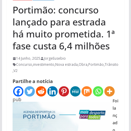
Portimão: concurso
lançado para estrada
há muito prometida. 1ª
fase custa 6,4 milhões
14 Junho, 2025
JorgeEusebio
Concurso
,
investimento
,
Nova estrada
,
Obra
,
Portimão
,
Trânsito
,
V2
Partilhe a notícia
pub
Foi
la
nç
ad
o