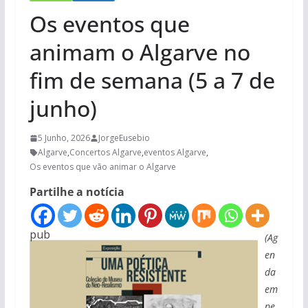
Os eventos que
animam o Algarve no
fim de semana (5 a 7 de
junho)
5 Junho, 2026
JorgeEusebio
Algarve
,
Concertos Algarve
,
eventos Algarve
,
Os eventos que vão animar o Algarve
Partilhe a notícia
pub
(Ag
en
da
em
pe