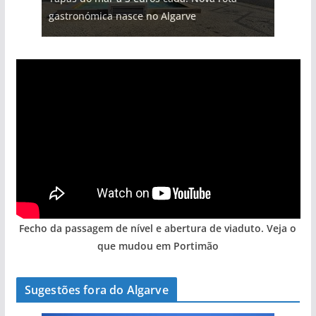
gastronómica nasce no Algarve
arribas em risco no Algarve (com vídeo)
hotéis (com vídeo)
Algarve voltam a ter vida (com vídeo)
entre redes e fábricas
Fecho da passagem de nível e abertura de viaduto. Veja o
que mudou em Portimão
Sugestões fora do Algarve