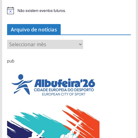
Não existem eventos futuros.
A
v
i
s
Arquivo de notícias
o
A
r
q
pub
u
i
v
o
d
e
n
o
t
í