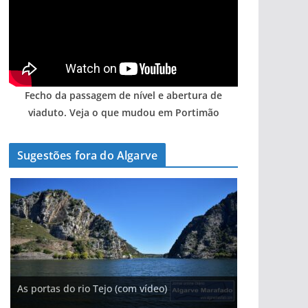
Fecho da passagem de nível e abertura de
viaduto. Veja o que mudou em Portimão
Sugestões fora do Algarve
A aldeia mais portuguesa de Portugal (com
As portas do rio Tejo (com vídeo)
A piscina natural com cascata
vídeo)
Foto do dia: a terra algarvia que se abre como