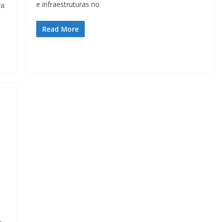
e infraestruturas no
ra
Read More
Lagos – A quem pertence a parte superior da
sacristia da Igreja de Santa Maria?!…