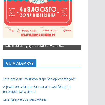
Lagos – A quem pertence a parte superior da
Lagos – A qu
sacristia da Igreja de Santa Maria?!…
sacristia da 
GUIA ALGARVE
Esta praia de Portimão dispensa apresentações
A praia secreta que vai testar o seu fôlego (e
recompensar a alma)
Esta igreja é dos pescadores