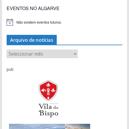
EVENTOS NO ALGARVE
Não existem eventos futuros.
A
v
i
s
Arquivo de notícias
o
A
r
q
pub
u
i
v
o
d
e
n
o