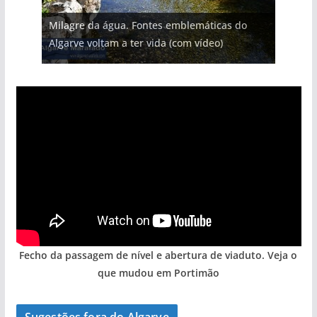
Projeto milionário: investimento de 108
Milagre da água. Fontes emblemáticas do
Tapas do mar a 3 euros cada. Nova rota
milhões de euros na construção de dois
Foto do dia: uma cidade algarvia que cresceu
Tempestades roubam areia de praias e põem
Algarve voltam a ter vida (com vídeo)
gastronómica nasce no Algarve
hotéis (com vídeo)
entre redes e fábricas
arribas em risco no Algarve (com vídeo)
Fecho da passagem de nível e abertura de viaduto. Veja o
que mudou em Portimão