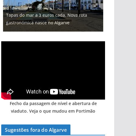
Projeto milionário: investimento de 108
Tapas do mar a 3 euros cada. Nova rota
Foto do dia: uma cidade algarvia que cresceu
Tempestades roubam areia de praias e põem
milhões de euros na construção de dois
Milagre da água. Fontes emblemáticas do
gastronómica nasce no Algarve
entre redes e fábricas
arribas em risco no Algarve (com vídeo)
hotéis (com vídeo)
Algarve voltam a ter vida (com vídeo)
Fecho da passagem de nível e abertura de
viaduto. Veja o que mudou em Portimão
Sugestões fora do Algarve